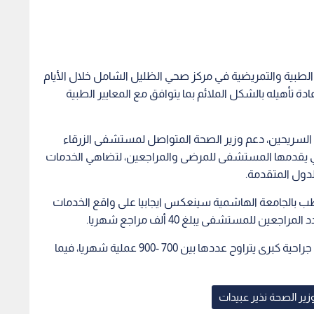
ر الطبية والتمريضية في مركز صحي الظليل الشامل خلال الأيام
وإعادة تأهيله بالشكل الملائم بما يتوافق مع المعايير الطبية
 السريحين، دعم وزير الصحة المتواصل لمستشفى الزرقاء
تي يقدمها المستشفى للمرضى والمراجعين، لتضاهي الخدمات
ول المتقدمة.
طب بالجامعة الهاشمية سينعكس ايجابيا على واقع الخدمات
 للمستشفى يبلغ 40 ألف مراجع شهريا.
وبين الدكتور السريحين أن المستشفى يجري عمليات جراحية كبرى يتراوح عددها بين 700 -900 عملية شهريا، فيما
زير الصحة نذير عبيدات