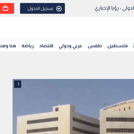
ولي - رؤيا الإخباري
تسجيل الدخول
فلسطين
طقس
عربي ودولي
اقتصاد
رياضة
هنا وهن
1