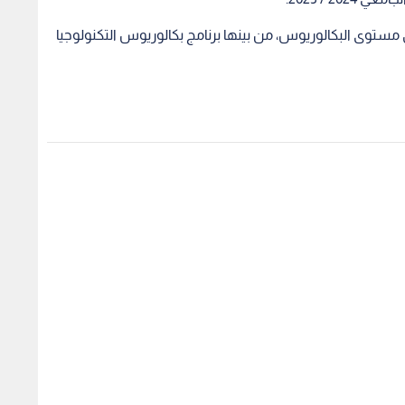
رح 56 برنامجا أكاديميا على مستوى البكالوريوس، من بينها برنامج بكالوريوس التكنولوجيا