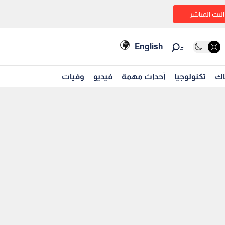
البث المباشر
English
اك
تكنولوجيا
أحداث مهمة
فيديو
وفيات