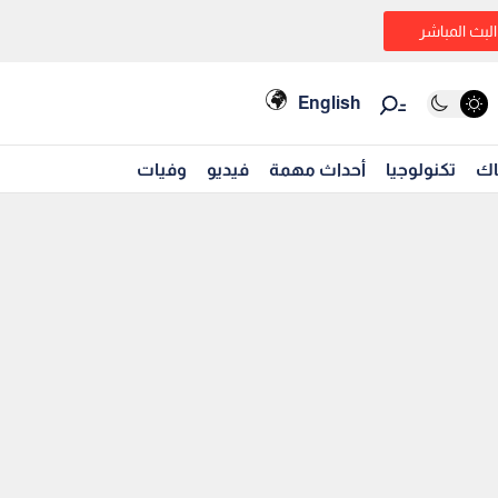
البث المباشر
English
اك
تكنولوجيا
أحداث مهمة
فيديو
وفيات