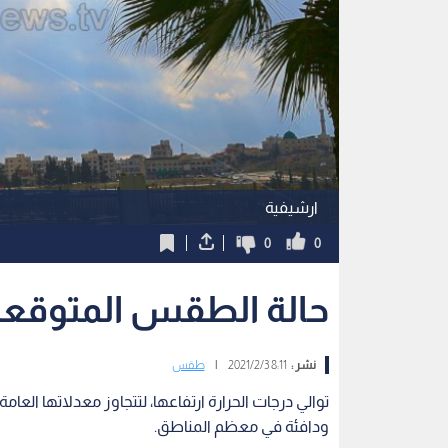
ارشيفية
0
0
حالة الطقس المتوقعة ف
نشر :
8:11 2021/2/3
|
طقس
ودافئة في معظم المناطق.