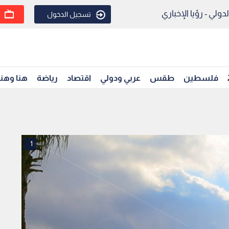
ولي - رؤيا الإخباري
تسجيل الدخول
فلسطين
طقس
عربي ودولي
اقتصاد
رياضة
هنا وهن
1