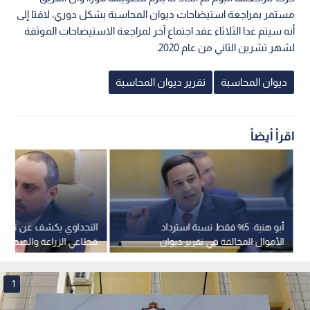
مستمر بمراجعة استيضاحات ديوان المحاسبة بشكل دوري، لافتا إلى
أنه سيتم غدا الثلاثاء عقد اجتماع آخر لمراجعة الاستيضاحات الموثقة
لشهر تشرين الثاني من عام 2020.
ديوان المحاسبة
تقرير ديوان المحاسبة
اقرأ أيضاً
أبو هنية: 5% فقط نسبة استرداد
النجداوي يكشف عن تجاوز
الأموال المخالفة في تقرير ديوان
قطاعي الزراعة والصحة و
المحاسبة
مكافآت الموظفين
1