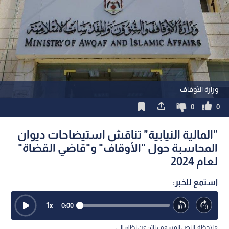
وزارة الأوقاف
0
0
"المالية النيابية" تناقش استيضاحات ديوان
المحاسبة حول "الأوقاف" و"قاضي القضاة"
لعام 2024
استمع للخبر:
1
x
0:00
ملاحظة: النص المسموع ناتج عن نظام آلي