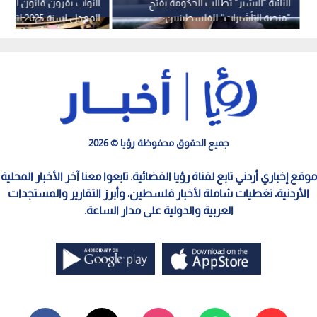
النائبة "البشير" تطالب الحكومة بفتح
النواب يقرون قانون المنا
"منصة التأشيرات" للفلسطينيين:
المعدل لسنة 5
مرضى بحاجة للعلاج
وحماية المستهلك
جميع الحقوق محفوظة رؤيا © 2026
موقع إخباري أردني تابع لقناة رؤيا الفضائية. تابعوا معنا آخر الأخبار المحلية
الأردنية، تغطيات شاملة لأخبار فلسطين، وأبرز التقارير والمستجدات
العربية والدولية على مدار الساعة.