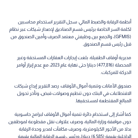
أنظمة الرقابة والضبط المالي: سجل التقرير استخدام محاسبين
لكلمة السر الخاصة برئيس قسم الصناديق لإصدار شيكات عبر نظام
(GFMIS)، والجمع بين وظيفتي معتمد الصرف وأمين الصندوق من
قبل رئيس قسم الصندوق.
مديرية أوقاف الطفيلة: بلغت إيجارات العقارات المستحقة وغير
المحصلة (477,816) دينارا حتى نهاية عام 2023، مع عدم إبراز أوامر
الحركة للمركبات.
صندوق الأمانات وتنمية أموال الأوقاف: رصد التقرير إيداع شيكات
الاقتطاعات في البنك دون تنظيم وصولات قبض، وتأخر تحويل
المبالغ المقتطعة لمستحقيها.
كما أشار إلى استخدام دائرة تنمية أموال الأوقاف لبرامج حاسوبية
دون موافقة وزارة المالية، وصرف علاوات نقل مقطوعة لموظفين
بدلا من الأجور الكيلومترية، وصرف مكافآت لمدير وحدة الرقابة
الداخلية بقيمة (6,585) دينارا، ورئيس قسم الرقابة المالية بقيمة