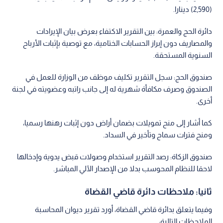
(2,590) دينارا.
دائرة الحج والعمرة: بين التقرير الاكتفاء بعرض بيان الإيرادات
والمصاريف دون إبراز الحسابات الختامية، مع توصية بإثبات الأرباح
السنوية المستحقة.
صندوق الحج: سجل التقرير تكليف موظف من الوزارة للعمل في
الصندوق وصرف مكافأة شهرية له إلى جانب راتبه وعضويته في لجنة
أخرى.
كما أشار إلى منح تمويلات بضمان أراض دون إثبات رهنها رسميا،
ومنح فترات سماح وتأخير في السداد.
صندوق الزكاة: رصد التقرير استخدام وصولات قبض يدوية وإدخالها
لاحقا للنظام المحوسب بدلا من الإصدار الآلي المباشر.
ثانيا: ملاحظات دائرة قاضي القضاة
وفيما يتعلق بدائرة قاضي القضاة، أورد تقرير ديوان المحاسبة
الملاحظات التالية: