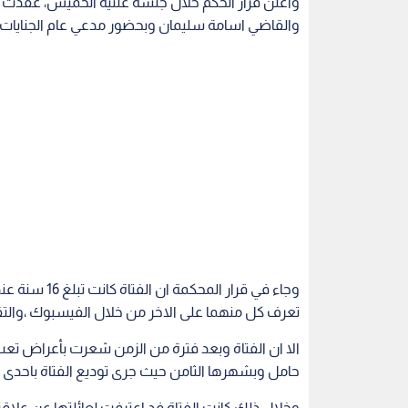
وأعلن قرار الحكم خلال جلسة علنية الخميس، عقدت ب
والقاضي اسامة سليمان وبحضور مدعي عام الجنايات ال
وجاء في قرار 
تعرف كل منهما على الاخر من خلال الفيسبوك ،والتقيا
الا ان الفتاة وبعد فترة من الزمن شعرت بأعراض تعب
حامل وبشهرها الثامن حيث جرى توديع الفتاة باحدى دور
وخلال ذلك كانت الفتاة فد اعترفت لعائلتها عن علاق