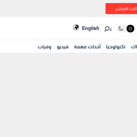
البث المباشر
English
اك
تكنولوجيا
أحداث مهمة
فيديو
وفيات