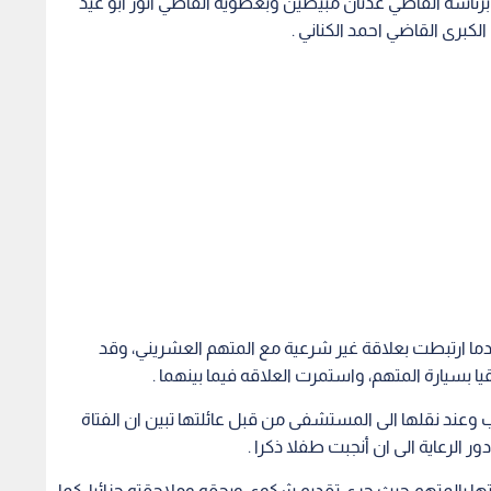
رئاسة القاضي عدنان مبيضين وبعصوية القاضي انور ابو عيد
كبرى القاضي احمد الكناني .
المحكمة ان الفتاة كانت تبلغ 16 سنة عندما ارتبطت بعلاقة غير شرعية مع المتهم العشريني، وقد
 بسيارة المتهم، واستمرت العلاقه فيما بينهما .
 وعند نقلها الى المستشفى من قبل عائلتها تبين ان الفتاة
 الرعاية الى ان أنجبت طفلا ذكرا .
تها بالمتهم حيث جرى تقديم شكوى وبحقه وملاحقته جزائيا، كما