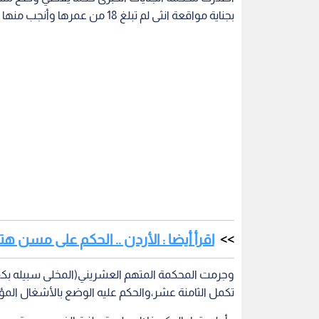
بجناية مواقعة انثى لم تبلغ 18 من عمرها وأنجب منها طفلا.
اقرأ أيضا : الأردن .. الحكم على م
وجرمت المحكمة المتهم العشريني(المخلى سبيله بكفا
تكمل الثامنة عشر،والحكم عليه الوضع بالأشغال المؤقتة 9 سنوات و 4 