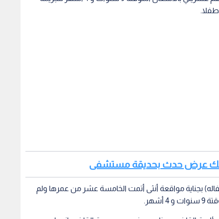
سن هتك عرض حدث بحديقة مستشفى
له) بجناية مواقعة أنثى أتمت الخامسة عشر من عمرها ولم
أشهر.