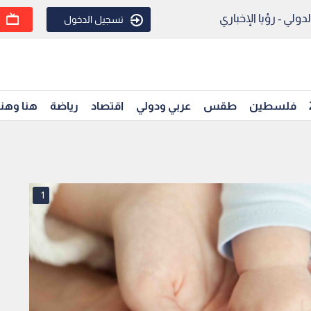
ولي - رؤيا الإخباري
تسجيل الدخول
فلسطين
طقس
عربي ودولي
اقتصاد
رياضة
هنا وهن
1