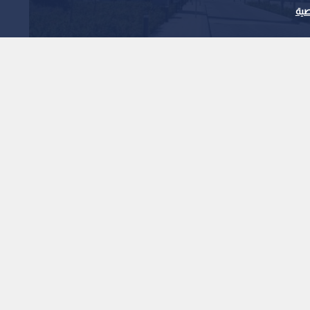
ية
إيرادات "الحكمة للأدوية" ترتفع إلى 1.728 مليار
1
x
0:00