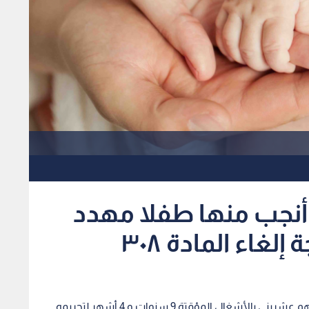
 أنجب منها طفلا مهدد
أصدرت محكمة الجنايات الكبرى حكما يقضي وضع متهم عشريني بالأشغال المؤقتة 9 سنوات و 4 أشهر لتجريمه