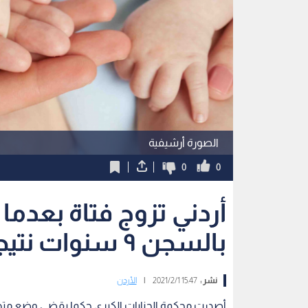
الصورة أرشيفية
0
0
أردني تزوج فتاة بعدما
بالسجن ٩ سنوات نتيجة إلغاء المادة ٣٠٨
نشر :
15:47 2021/2/1
|
الأردن