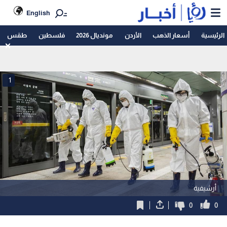
English
الرئيسية
أسعار الذهب
الأردن
مونديال 2026
فلسطين
طقس
1
أرشيفية
0
0