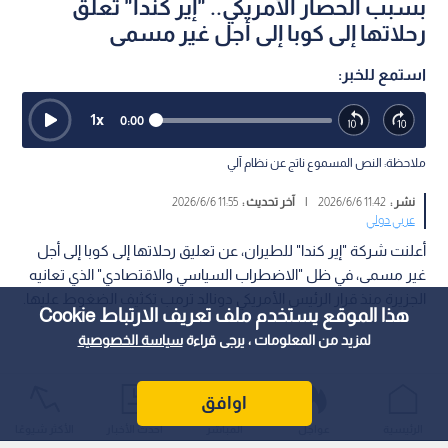
بسبب الحصار الأمريكي.. "إير كندا" تعلق
رحلاتها إلى كوبا إلى أجل غير مسمى
استمع للخبر:
1
x
0:00
ملاحظة: النص المسموع ناتج عن نظام آلي
نشر :
11:42 2026/6/6
|
آخر تحديث :
11:55 2026/6/6
عربي دولي
أعلنت شركة "إير كندا" للطيران، عن تعليق رحلاتها إلى كوبا إلى أجل
غير مسمى، في ظل "الاضطراب السياسي والاقتصادي" الذي تعانيه
الجزيرة منذ قرار الرئيس الأمريكي دونالد ترمب تكثيف الضغوط عليها.
هذا الموقع يستخدم ملف تعريف الارتباط Cookie
لمزيد من المعلومات ، يرجى قراءة
سياسة الخصوصية
اوافق
الرئيسية
عواجل
المباشر
أحدث الأخبار
الأكثر شيوعًا