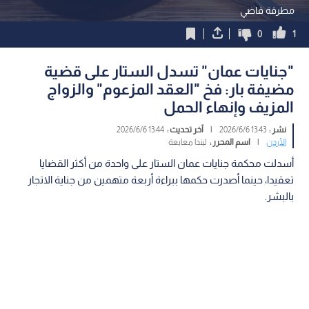
مطرقة قاضي
0
1
"جنايات عمان" تسدل الستار على قضية
مضيفة بار: فخ "العقد المزعوم" والزواج
المزيف وإنهاء الحمل
نشر :
13:43 2026/6/6
|
آخر تحديث :
13:44 2026/6/6
الأردن
|
اسم المحرر :
ليندا معايعة
أسدلت محكمة جنايات عمان الستار على واحدة من أكثر القضايا
تعقيدا، حينما أصدرت حكمها ببراءة أربعة متهمين من جناية الاتجار
بالبشر.