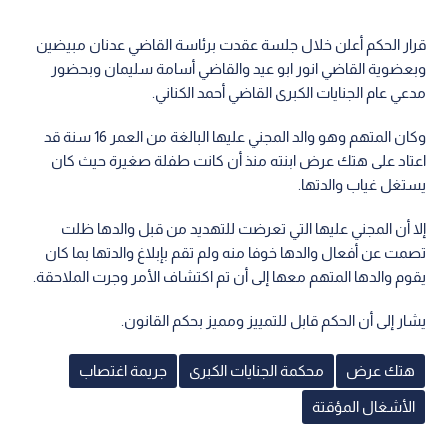
قرار الحكم أعلن خلال جلسة عقدت برئاسة القاضي عدنان مبيضين
وبعضوية القاضي انور ابو عيد والقاضي أسامة سليمان وبحضور
مدعي عام الجنايات الكبرى القاضي أحمد الكناني.
وكان المتهم وهو والد المجني عليها البالغة من العمر 16 سنة قد
اعتاد على هتك عرض ابنته منذ أن كانت طفلة صغيرة حيث كان
يستغل غياب والدتها.
إلا أن المجني عليها التي تعرضت للتهديد من قبل والدها ظلت
تصمت عن أفعال والدها خوفا منه ولم تقم بإبلاغ والدتها بما كان
يقوم والدها المتهم معها إلى أن تم اكتشاف الأمر وجرت الملاحقة.
يشار إلى أن الحكم قابل للتمييز ومميز بحكم القانون.
هتك عرض
محكمة الجنايات الكبرى
جريمة اغتصاب
الأشغال المؤقتة