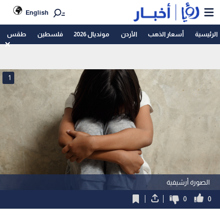
English
الرئيسية
أسعار الذهب
الأردن
مونديال 2026
فلسطين
طقس
1
الصورة أرشيفية
0
0