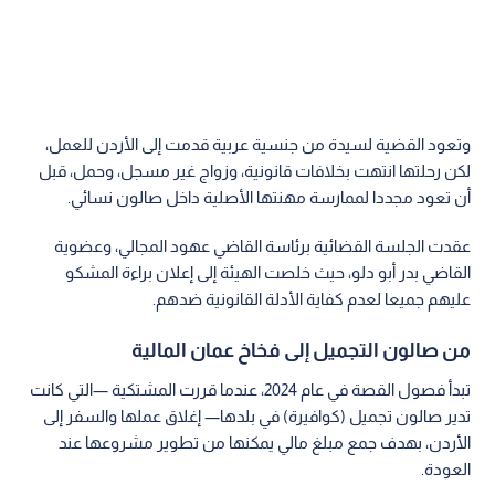
وتعود القضية لسيدة من جنسية عربية قدمت إلى الأردن للعمل،
لكن رحلتها انتهت بخلافات قانونية، وزواج غير مسجل، وحمل، قبل
أن تعود مجددا لممارسة مهنتها الأصلية داخل صالون نسائي.
عقدت الجلسة القضائية برئاسة القاضي عهود المجالي، وعضوية
القاضي بدر أبو دلو، حيث خلصت الهيئة إلى إعلان براءة المشكو
عليهم جميعا لعدم كفاية الأدلة القانونية ضدهم.
من صالون التجميل إلى فخاخ عمان المالية
تبدأ فصول القصة في عام 2024، عندما قررت المشتكية —التي كانت
تدير صالون تجميل (كوافيرة) في بلدها— إغلاق عملها والسفر إلى
الأردن، بهدف جمع مبلغ مالي يمكنها من تطوير مشروعها عند
العودة.