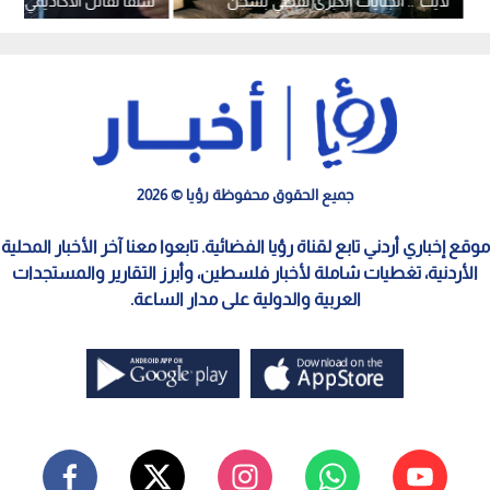
لايت".. الجنايات الكبرى تقضي بسجن
شنقا لقاتل الأكاديمي أحمد
مالك شاليه في دير علا
جميع الحقوق محفوظة رؤيا © 2026
موقع إخباري أردني تابع لقناة رؤيا الفضائية. تابعوا معنا آخر الأخبار المحلية
الأردنية، تغطيات شاملة لأخبار فلسطين، وأبرز التقارير والمستجدات
العربية والدولية على مدار الساعة.