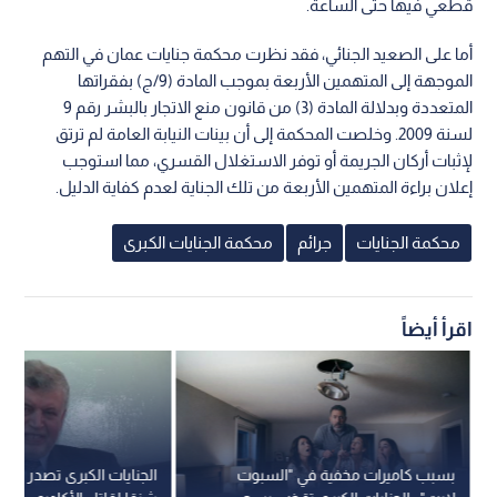
قطعي فيها حتى الساعة.
أما على الصعيد الجنائي، فقد نظرت محكمة جنايات عمان في التهم
الموجهة إلى المتهمين الأربعة بموجب المادة (9/ج) بفقراتها
المتعددة وبدلالة المادة (3) من قانون منع الاتجار بالبشر رقم 9
لسنة 2009. وخلصت المحكمة إلى أن بينات النيابة العامة لم ترتق
لإثبات أركان الجريمة أو توفر الاستغلال القسري، مما استوجب
إعلان براءة المتهمين الأربعة من تلك الجناية لعدم كفاية الدليل.
محكمة الجنايات
جرائم
محكمة الجنايات الكبرى
اقرأ أيضاً
بسبب كاميرات مخفية في "السبوت
الجنايات الكبرى تصدر حكمه