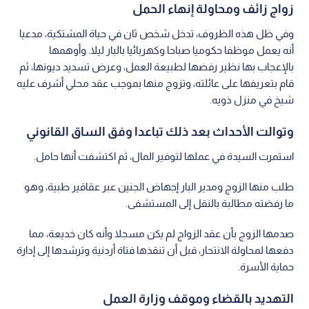
زواج زائف ومحاولة إنهاء الحمل
وفي ظل هذه الظروف، تدخل شخص ثان في حياة المشتكية، مدعيا
أنه يعمل موظفا حكوميا صباحا وكهربائيا بالبار ليلا. وأوهمها
بالإعجاب بها نظير رفضها لطبيعة العمل، وعرض تسديد ديونها، ثم
قام بتعريفها على عائلته، وتزوج منها بموجب عقد محلي أشرف عليه
شيخ في منزل ذويه.
وتوالت الأحداث بعد ذلك تباعدا وفق الساق القانوني
استمرت السيدة في عملها لتوفير المال، ثم اكتشفت أنها حامل.
طلب منها الزوج ومدير البار إجهاض الجنين عبر عقاقير طبية، وهو
ما رفضته مطالبة بالنقل إلى المستشفى.
صدمها الزوج بأن عقد الزواج لم يكن مسجلا وأنه كان خديعة، مما
دفعها لمحاولة الانتحار، قبل أن تنقذها فتاة أردنية وترشدها إلى إدارة
حماية الأسرة.
التهديد بالقضاء وموقف وزارة العمل