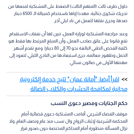
حاول طرف ثالث (المتهم الثالث) الضغط على المشتكية لمنعها من
تحريك شكوى جنائية، مهددا إياها باستخدام كمبيالة الـ 6500 دينار
ضدها، وجرى نقلها للعمل في ناد ليلي آخر.
وعند مراجعة المشتكية لوزارة العمل، تبين لها أن نفقات الاستقدام
تقع قانونا على عاتق صاحب العمل، وأن المبلغ المرتبط بها فقط هو
كلفة الفحص الطبي البالغة نحو 70 إلى 80 دينارا. ومع تقدم أشهر
الحمل وظهور معالمه، جرى استبعادها من النادي الليلي، لتعود إلى
مهنتها الأولى في صالون نسائي.
اقرأ أيضا: "أمانة عمان" تتيح خدمة إلكترونية
مجانية لمكافحة الحشرات والكلاب الضالة
حكم الجنايات ومصير دعوى النسب
موقف القضاء الشرعي: أقامت المشتكية دعوى قضائية أمام
المحكمة الشرعية لإثبات الزواج وال نسب منذ عام ونصف العام، ولا
تزال المسألة منظورة أمام المحاكم المختصة دون صدور قرار