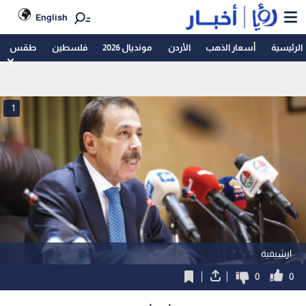
English
الرئيسية
أسعار الذهب
الأردن
مونديال 2026
فلسطين
طقس
1
ارشيفية
0
0