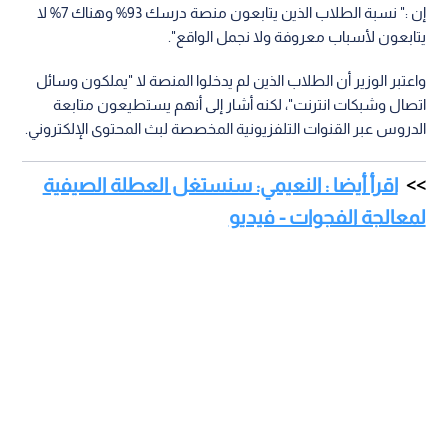
إن :" نسبة الطلاب الذين يتابعون منصة درسك 93% وهناك 7% لا
يتابعون لأسباب معروفة ولا نجمل الواقع".
واعتبر الوزير أن الطلاب الذين لم يدخلوا المنصة لا "يملكون وسائل
اتصال وشبكات انترنت"، لكنه أشار إلى أنهم يستطيعون متابعة
الدروس عبر القنوات التلفزيونية المخصصة لبث المحتوى الإلكتروني.
اقرأ أيضا : النعيمي: سنستغل العطلة الصيفية
لمعالجة الفجوات - فيديو