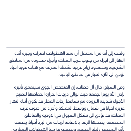
ولفت إلى أنه من المحتمل أن تمتد الهطولات لفترات وجيزة أثناء
النهار الى اجزاء من جنوب غرب المملكة وأجزاء محدودة من المناطق
الشرقية، وستسود رياح غربية نشطة السرعة مع هبات قوية احيانا
تؤدي الى اثارة الغبار في مناطق البادية.
وفي السياق، قال آل خطاب، إن المنخفض الجوي سيتعمق تأثيره
بإذن الله يوم الجمعة حيث توالي درجات الحرارة انخفاضها لتصبح
الأجواء شديدة البرودة مع تساقط زخات المطر قد تكون أثناء النهار
غزيرة احيانا في شمال ووسط المملكة وأجزاء من جنوب غرب
المملكة قد تؤدي الى تشكل السيول في الاودية والمناطق
المنخفضة يصحبها الرعد بالاضافة لزخات من البرد أحيانا، يضعف
تأثير المنخفض ليلة الجمعة، وتضعف تدريجيا الهطولات المطرية .