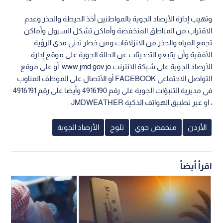
وتهيب إدارة الأرصاد الجوية بالمواطنين أخذ الحيطة والحذر وعدم
الاقتراب من المناطق المنخفضة وأماكن تشكل السيول وأماكن
تجمع المياه والحذر من الانزلاقات ومن خطر تدني مدى الرؤية
الأفقية وأن يتابعو التحديثات عن الحالة الجوية على موقع إدارة
الأرصاد الجوية على شبكة الانترنت www.jmd.gov.jo أو على موقع
التواصل الاجتماعي FACEBOOK أو الأتصال على الموظف المناوب
في مديرية التنبؤات الجوية على رقم 4916190 وأيضا على رقم 4916191
، او عبر تطبيق الهواتف الذكية JMDWEATHER .
الأردن
منخفض جوي
ثلوج
الأرصاد الجوية
اقرأ أيضاً