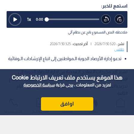
استمع للخبر:
1
x
0:00
ملاحظة: النص المسموع ناتج عن نظام آلي
نشر :
3:20 2026/7/30
|
آخر تحديث :
3:25 2026/7/30
طقس
تدعو إدارة الأرصاد الجوية الـمواطنين إلى اتباع الإرشادات الـوقائية
تشير آخر مخرجات الـنماذج الـعددية في إدارة الأرصاد الجوية إلى
هذا الموقع يستخدم ملف تعريف الارتباط Cookie
اقتراب كتلة هوائية حارة من الأردن، حيث تبدأ درجات الحرارة بالارتفاع
لمزيد من المعلومات ، يرجى قراءة
سياسة الخصوصية
تدريجيا اعتبارا من يوم الخميس، ويستمر هذا الارتفاع خلال الأيام
التالية.
اوافق
الرئيسية
عواجل
المباشر
أحدث الأخبار
الأكثر شيوعًا