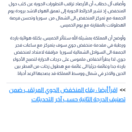
وأضاف آل خطاب، أن الأرصاد تراقب التطورات الجوية عن كثب حول
المنخفض، إذ تشير الخرائط الجوية إلى تعمق الهواء الاشد برودة يوم
الجمعة مع تمركز المنخفض الى الشمال من سوريا وتحسن فرصة
الهطولات بالمقارنة مع يوم الخميس.
وأوضح أن المملكة بمشيئة الله ستتأثر الخميس، بكتلة هوائية باردة
ورطبة في مقدمة منخفض جوي سوف يتمركز مع ساعات فجر
الجمعة الى السواحل الشمالية لسوريا مرافقة لامتداد لمنخفض
جوي، لذا يطرأ انخفاض ملموس على درجات الحرارة لتصبح الأجواء
باردة جدا وغائمة جزئيا الى غائمة مع هطول زخات من المطر بين
الحين والاخر في شمال ووسط المملكة قد يصحبها الرعد أحيانا.
اقرأ أيضا : بقاء المنخفض الجوي المرتقب ضمن
تصنيف الدرجة الثانية حسب آخر التحديثات