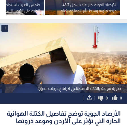
الأرصاد الجوية: دير علا تسجل 43.7
طقس العرب: اشتداد تأثير
درجة مئوية وسط تأثر المملكة بكتلة
الحارة على الأردن السبت و
حارة
1
صورة مولدة بالذكاء الاصطناعي لارتفاع درجات الحرارة
0
0
الأرصاد الجوية توضح تفاصيل الكتلة الهوائية
الحارة التي تؤثر على الأردن وموعد ذروتها