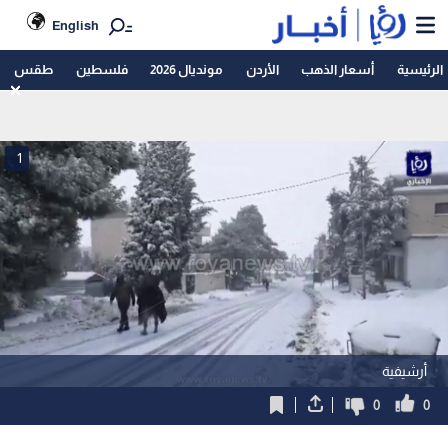
English
الرئيسية
أسعار الذهب
الأردن
مونديال 2026
فلسطين
طقس
1
أرشيفية
0
0