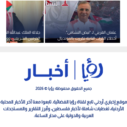
عثمان القريني لـ "نبض النشامى":
جلالة الملك عبدالله الثاني
أخطاء الكرات الثابتة تكررت بالمونديال
الحرمين الشريفين وولي ع
وهدفنا المنافسة على لقب كأس آسيا
سقوط مروحية "أرامكو"
جميع الحقوق محفوظة رؤيا © 2026
موقع إخباري أردني تابع لقناة رؤيا الفضائية. تابعوا معنا آخر الأخبار المحلية
الأردنية، تغطيات شاملة لأخبار فلسطين، وأبرز التقارير والمستجدات
العربية والدولية على مدار الساعة.