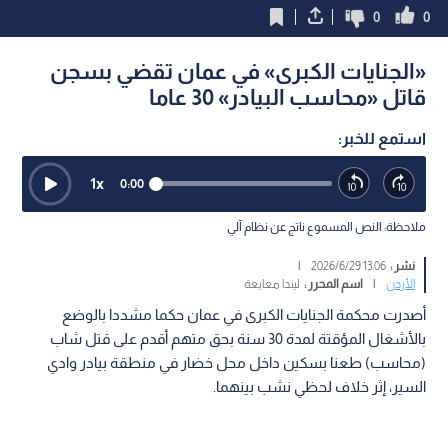
0
0
«الجنايات الكبرى» في عمان تقضي بسجن
قاتل «محاسب البيادر» 30 عاما
استمع للخبر:
1
x
0:00
ملاحظة: النص المسموع ناتج عن نظام آلي
نشر :
13:06 2026/6/29
|
الأردن
|
اسم المحرر :
ليندا معايعة
أصدرت محكمة الجنايات الكبرى في عمان حكما مشددا بالوضع
بالأشغال المؤقتة لمدة 30 سنة بحق متهم أقدم على قتل شاب
(محاسب) طعنا بسكين داخل محل خضار في منطقة بيادر وادي
السير، إثر خلاف لحظي نشب بينهما.