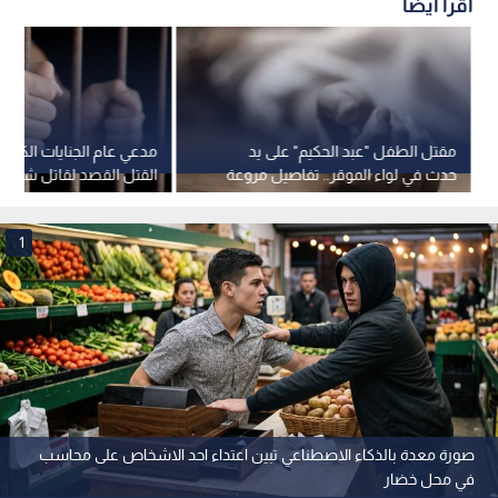
اقرأ أيضاً
مقتل الطفل "عبد الحكيم" على يد
مدعي عام الجنايات الكبرى
حدث في لواء الموقر.. تفاصيل مروعة
القتل القصد لقاتل شاب 
تكشفها العائلة
الصويفية
1
صورة معدة بالذكاء الاصطناعي تبين اعتداء احد الاشخاص على محاسب
في محل خضار