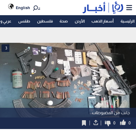
English
الرئيسية
أسعار الذهب
الأردن
صحة
فلسطين
طقس
عربي و
3
جانب من المضبوطات
0
0