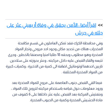
اقرأ أيضا : الأمن يحقق في وفاة أربعيني عثر على
جثته في جرش
وفي محافظة الكرك فقد تمكن العاملون في قسم مكافحة
المخدرات هناك من تحديد مكان وجود احد مروجي وتجار المواد
المخدرة وهو مطلوب وبحقه 18 طلبا امنيا ومصنفا بالخطير ، وجرى
تتبعه والقاء القبض عليه داخل مركبته ، وعثر بحوزته على سلاحين
ناريين احدهما اوتوماتيكي اضافة الى كمية من الذخيرة ، وكميات كبيرة
من المواد المخدرة المختلفة .
فيما القي القبض جنوب العاصمة على مروج للمواد المخدرة بعد
ورود معلومات حول قيامه باستخدام مركبته لترويج تلك المواد ،
وبتفتيش المركبة بعد القبض عليه عثر داخلها على 6 كفوف من
مادة الحشيش المخدرة وكمية من الحبوب المخدرة.