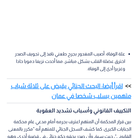
علة الوفاة: أصيب المغدور بجرح طعني نافذ إلى تجويف الصدر
اخترق عضلة القلب بشكل مباشر، مما أحدث نزيفا دمويا حادا
وغزيرا أدى إلى الوفاة.
اقرأ أيضا: البحث الجنائي يقبض على ثلاثة شباب
متهمين بسلب شخصا في عمان
التكييف القانوني وأسباب تشديد العقوبة
بين قرار المحكمة أن المتهم اعترف بجرمه أمام مدعي عام محكمة
الجنايات الكبرى، كما كشف السجل الجنائي للمتهم أنه "مكرر بالمعنى
القانوني"، حيث سبق وأن صدر بحقه حكم جنائي في قضية أخرى، وهو