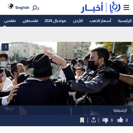
English
الرئيسية
أسعار الذهب
الأردن
مونديال 2026
فلسطين
طقس
1
ارشيفية
0
0