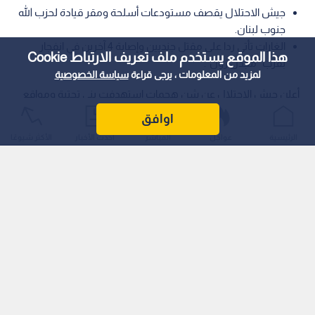
جيش الاحتلال يقصف مستودعات أسلحة ومقر قيادة لحزب الله
جنوب لبنان.
الغارات تأتي ردا على مقتل جنديين وإصابة 4 آخرين في انفجار
هذا الموقع يستخدم ملف تعريف الارتباط Cookie
بقرب "مجدل زون".
لمزيد من المعلومات ، يرجى قراءة
سياسة الخصوصية
أعلن جيش الاحتلال عن شن هجمات استهدفت بنى تحتية ومواقع
تابعة لحزب الله في جنوب لبنان خلال الساعات الـماضية.
اوافق
الرئيسية
عواجل
المباشر
أحدث الأخبار
الأكثر شيوعًا