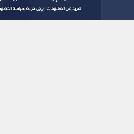
لمزيد من المعلومات ، يرجى قراءة
سياسة الخصوص
استخدام لقاح ..
0
0
"لغز الالتهاب القلبي" 
ينكشف.. معلومات ص
استمع للخبر:
ملاحظة: النص المسموع ناتج عن نظام آلي