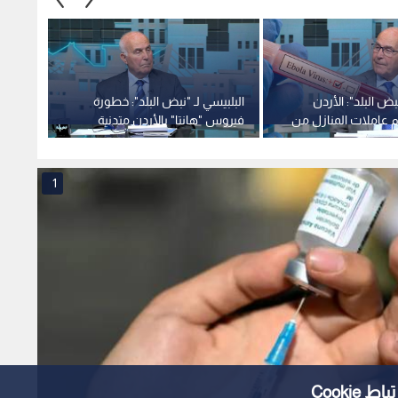
نبض البلد": الأردن
البلبيسي لـ "نبض البلد": خطورة
م عاملات المنازل من
فيروس "هانتا" بالأردن متدنية
الأمرا
. وحجر الأردنيين
جدا.. وبدء توفير الكواشف المخبرية
والخطر
"إيبولا" 21 يوما
خلال 10 أيام -فيديو
1
Cooki