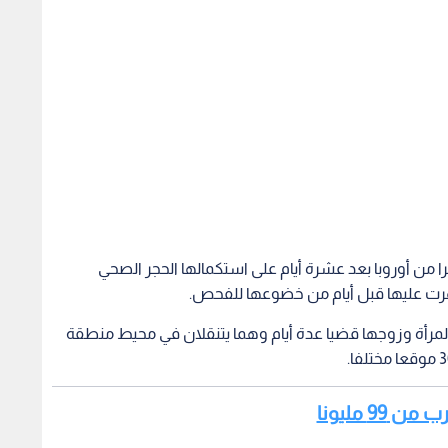
غ من العمر 56 عاما عادت مؤخرا من أوروبا بعد عشرة أيام على استكمالها الحجر الصحي
رت عليها قبل أيام من خضوعها للفحص.
رأة وزوجها قضيا عدة أيام وهما يتنقلان في محيط منطقة
99 مليونا