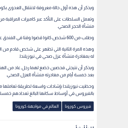
ويذكر أن هذه أول حالة معروفة لانتقال العدوى بكوفيد داخل نيوزيلندا
وتعمل السلطات على التأكد عبر كاميرات المراقبة من
منشأة الحجر الصحي.
وطلب من 600 شخص كانوا قضوا وقتا في الفندق عزل أنفسهم وإعادة الخضوع لفحص كوفيد.
وهذه المرة الثانية التي تظهر على شخص قادم من ال
له بمغادرة منشأة عزل صحي في نيوزيلندا.
ويذكر أن نتيجتي فحصين خضع لهما رجل عاد من اله
بعد خمسة أيام من مغادرته منشأة العزل الصحي.
بالفيروس في أوساط سكانها البالغ تعدادهم خمسة 
فيروس كورونا
العالم في مواجهة كورونا