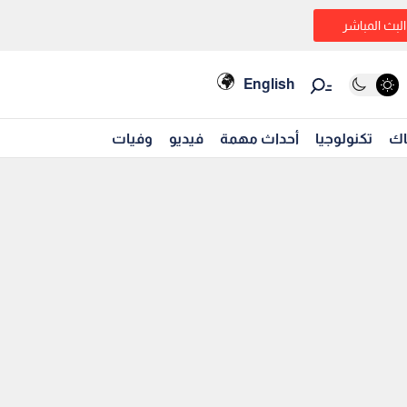
البث المباشر
English
اك
تكنولوجيا
أحداث مهمة
فيديو
وفيات