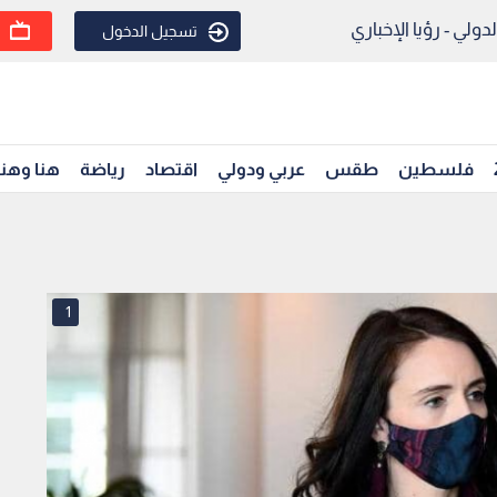
ولي - رؤيا الإخباري
تسجيل الدخول
فلسطين
طقس
عربي ودولي
اقتصاد
رياضة
هنا وهن
1