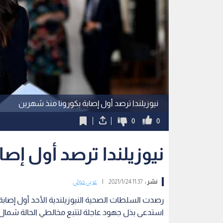
نيوزيلندا ترصد أول إصابة بكورونا منذ شهرين
0
0
نيوزيلندا ترصد أول إص
نشر :
11:37 2021/1/24
|
عربي دولي
استدعى بذل جهود عاجلة لتتبع مخالطي الحالة شمال أ