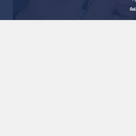
ية
بعد لقاحات "كورونا"
ادمة
1
x
0:00