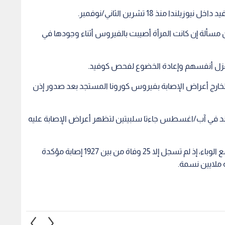
 منذ 18 تشرين الثاني/نوفمبر.
 مسألة إن كانت المرأة أصيبت بالفيروس أثناء وجودها في
خارج أعراض الإصابة بفيروس كورونا المستجد بعد صدور إذن
ند في آب/اغسطس جاءتا سلبيتين لتظهر أعراض الإصابة عليه
وحظيت نيوزيلندا بإشادات واسعة لطريقة تعاملها مع الوباء، إذ لم تسجل إلا 25 وفاة من بين 1927 إصابة مؤكدة
ملايين نسمة.