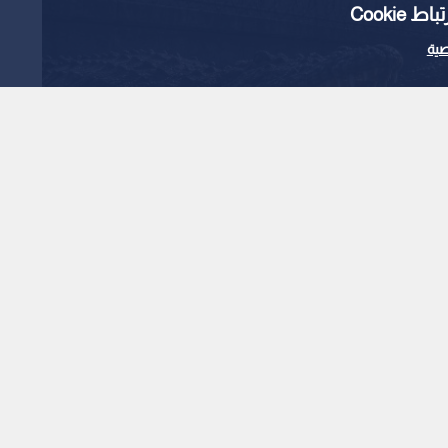
Cooki
ية
 خطة "إسرائيلية" لردع
ا قضائيا
1
x
0:00