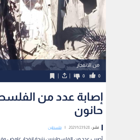
من الانفجار
0
0
إصابة عدد من الفلسطي
حانون
نشر :
9:28 2021/1/23
|
فلسطين
أصيب عدد من الفلسطينيين نتيجة انفجار غامض وقع