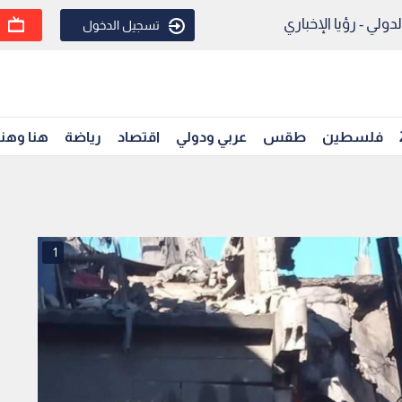
ولي - رؤيا الإخباري
تسجيل الدخول
فلسطين
طقس
عربي ودولي
اقتصاد
رياضة
هنا وهن
1