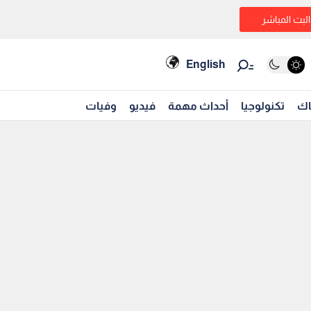
البث المباشر
English
اك
تكنولوجيا
أحداث مهمة
فيديو
وفيات