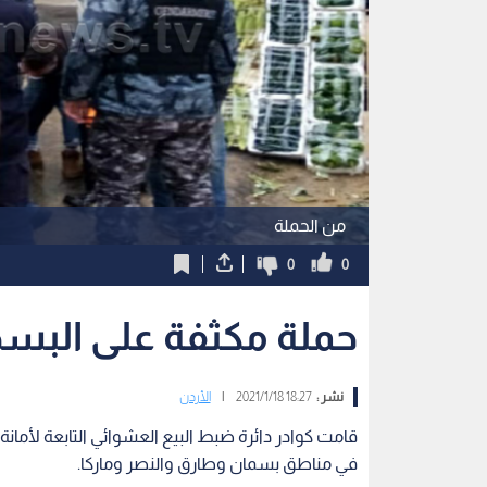
من الحملة
0
0
حملة مكثفة على البس
نشر :
18:27 2021/1/18
|
الأردن
قامت كوادر دائرة ضبط البيع العشوائي التابعة لأما
في مناطق بسمان وطارق والنصر وماركا.