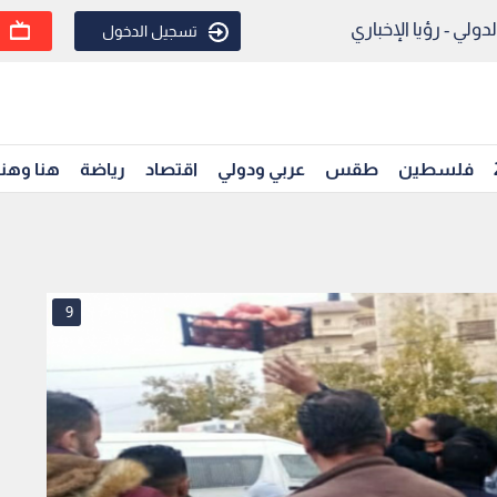
ولي - رؤيا الإخباري
تسجيل الدخول
فلسطين
طقس
عربي ودولي
اقتصاد
رياضة
هنا وهن
9