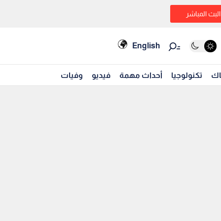
البث المباشر
English
اك
تكنولوجيا
أحداث مهمة
فيديو
وفيات