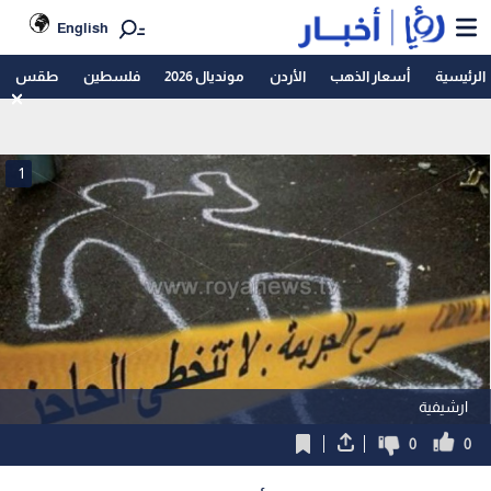
English
الرئيسية
أسعار الذهب
الأردن
مونديال 2026
فلسطين
طقس
1
ارشيفية
0
0