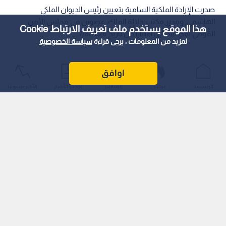
صدرت الإرادة الملكية السامية بتعيين رئيس الديوان الملكي
الهاشمي، ومدير مكتب جلالة الملك، عضوين في مجلس الأمن
هذا الموقع يستخدم ملف تعريف الارتباط Cookie
القومي لمدة سنتين اعتبارا من تاريخ 7/8/2026.
لمزيد من المعلومات ، يرجى قراءة
سياسة الخصوصية
اوافق
الرئيسية
عواجل
المباشر
أحدث الأخبار
الأكثر شيوعًا
وذلك بعد انتهاء فترة السنتين المحددة في الإرادة الملكية التي
صدرت عام 2024.
ويناط بالمجلس الذي أنشئ وفقا لأحكام المادة 122 من الدستور،