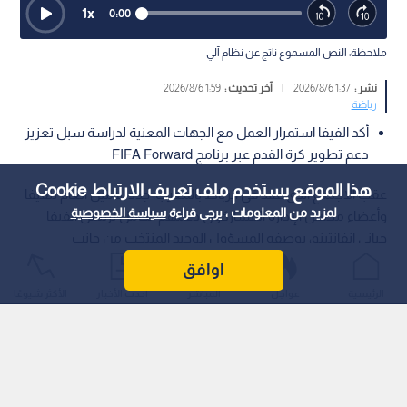
1
x
0:00
ملاحظة: النص المسموع ناتج عن نظام آلي
نشر :
1:37 2026/8/6
|
آخر تحديث :
1:59 2026/8/6
رياضة
أكد الفيفا استمرار العمل مع الجهات المعنية لدراسة سبل تعزيز
دعم تطوير كرة القدم عبر برنامج FIFA Forward
هذا الموقع يستخدم ملف تعريف الارتباط Cookie
عقب الاجتماع الذي عقد في الرباط بالمغرب، جدد الأمين العام للفيفا
لمزيد من المعلومات ، يرجى قراءة
سياسة الخصوصية
وأعضاء مجلس الإدارة المشاركون دعمهم الكامل لرئيس الفيفا
جياني إنفانتينو، بوصفه المسؤول الوحيد المنتخب من جانب
الاتحادات الوطنية الأعضاء البالغ عددها 211 اتحادا.
اوافق
الرئيسية
عواجل
المباشر
أحدث الأخبار
الأكثر شيوعًا