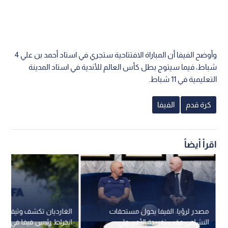
وأوضح الفيفا أن المباراة الافتتاحية ستجري في استاد أحمد بن علي 4
شباط، فيما سيتوج بطل كأس العالم للأندية في استاد المدينة
التعليمية في 11 شباط.
كرة قدم
الفيفا
اقرأ أيضاً
مصدر لرؤيا: الفيفا يحول مستحقات
الغارديان تكشف وثيقة سر
النشامى عقب تغريدة الأمير علي
انخراط رئيس فيفا في مش