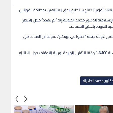
 قائلا: أوامر الدفاع ستطبق بحق المتباهين بمخالفة القوانين.
مية الدكتور محمد الخلايلة، إنه "لم يهدد" خلال الايجاز
منى عودة جملة " صلوا في بيوتكم"، منوها أن الهدف من
وختم الخلايلة قوله بأن الالتزام في المساجد، ليس بنسبة 100%، “ وفقا للتقارير الواردة لوزارة الأوقاف حول الالتزام
دكتور محمد الخلايلة