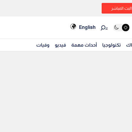
البث المباشر
English
اك
تكنولوجيا
أحداث مهمة
فيديو
وفيات