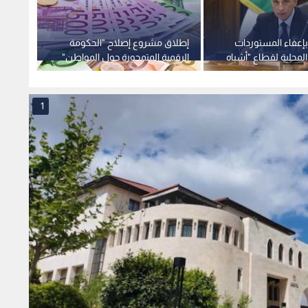
بإعفاء المستوردات
إطلاق مشروع إصلاح "الحكومة
"الاقت
لمحلية لقطاع "أشباه
الرقمية المتمحورة حول المواطن"
توقف 
ن ضريبة المبيعات
بدعم من الحكومة الإيطالية بقيمة
"سند" 
ركية
50 مليون يورو
1