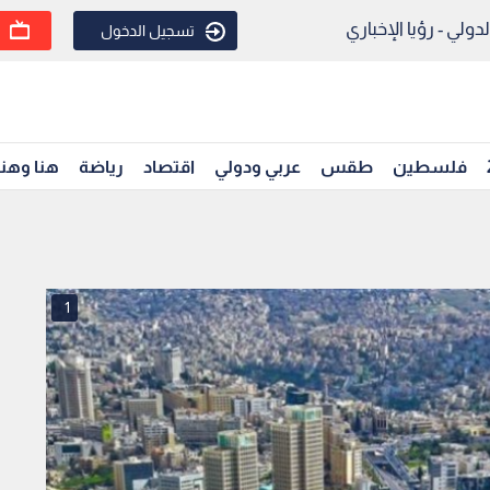
ولي - رؤيا الإخباري
تسجيل الدخول
فلسطين
طقس
عربي ودولي
اقتصاد
رياضة
هنا وهن
1