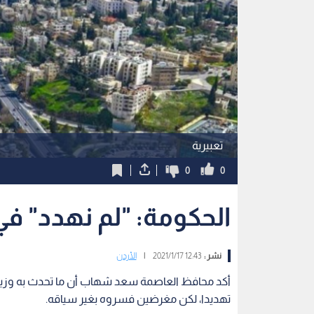
تعبيرية
0
0
الحكومة: "لم نهدد" في
نشر :
12:43 2021/1/17
|
الأردن
أكد محافظ العاصمة سعد شهاب أن ما تحدث به وزير ا
تهديدا، لكن مغرضين فسروه بغير سياقه.