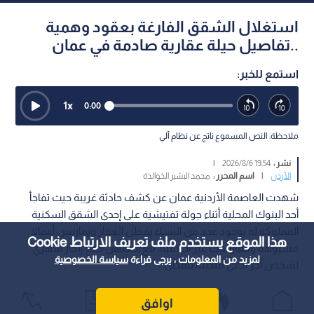
استغلال الشقق الفارغة بعقود وهمية
..تفاصيل حيلة عقارية صادمة في عمان
استمع للخبر:
1
x
0:00
ملاحظة: النص المسموع ناتج عن نظام آلي
نشر :
19:54 2026/8/6
|
الأردن
|
اسم المحرر :
محمد البشير الخوالدة
شهدت العاصمة الأردنية عمان عن كشف حادثة غريبة حيث تفاجأ
أحد البنوك المحلية أثناء جولة تفتيشية على إحدى الشقق السكنية
المملوكة له بوجود عدد من النساء يقطن العقار ويمارسن أعمالا
هذا الموقع يستخدم ملف تعريف الارتباط Cookie
مشبوهة وممارسات غير أخلاقية، مع ادعائهن دفع إيجار شهري
لمزيد من المعلومات ، يرجى قراءة
سياسة الخصوصية
لشخص آخر ادعى ملكيته للمكان.
اوافق