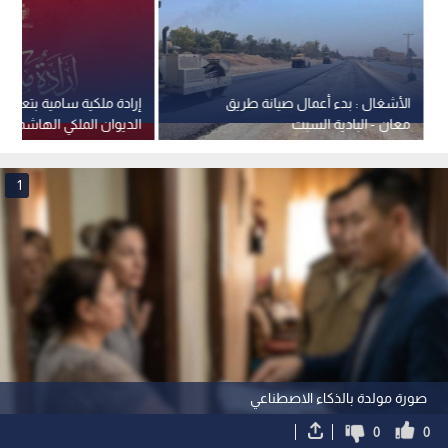
الأشغال : بدء أعمال صيانة طريق
إرادة ملكية سامية بتعيين
معان - البادية السبت
الديوان الملكي الهاشمي 
جلالة الملك عضوين في 
القومي
1
صورة مولدة بالذكاء الاصطناعي
0
0