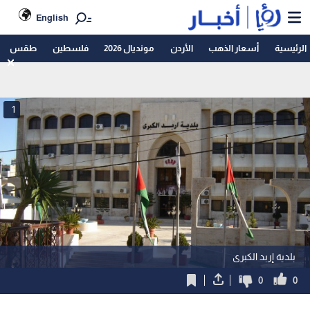
English
الرئيسية
أسعار الذهب
الأردن
مونديال 2026
فلسطين
طقس
1
بلدية إربد الكبرى
0
0