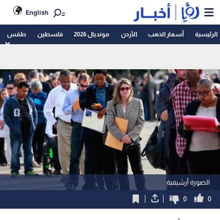
English
الرئيسية
أسعار الذهب
الأردن
مونديال 2026
فلسطين
طقس
1
الصورة أرشيفية
0
0