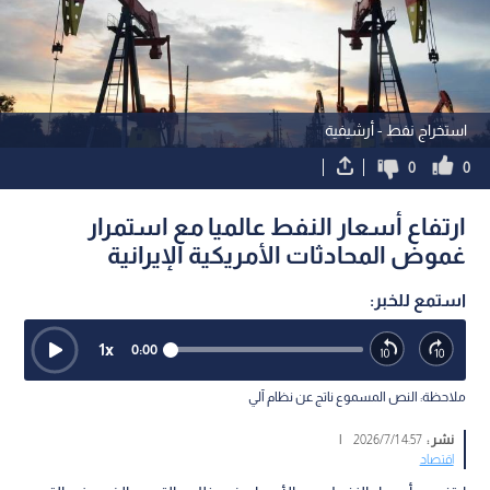
استخراج نفط - أرشيفية
0
0
ارتفاع أسعار النفط عالميا مع استمرار
غموض المحادثات الأمريكية الإيرانية
استمع للخبر:
1
x
0:00
ملاحظة: النص المسموع ناتج عن نظام آلي
نشر :
4:57 2026/7/1
|
اقتصاد