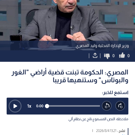
وزير الإدارة المحلية وليد المصري
0
0
المصري: الحكومة تبنت قضية أراضي "الغور
والبوتاس" وستنهيها قريبا
استمع للخبر:
1
x
0:00
ملاحظة: النص المسموع ناتج عن نظام آلي
نشر :
13:21 2026/8/4
|