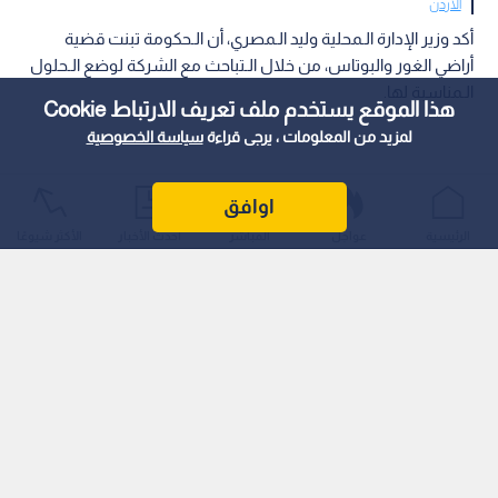
الأردن
أكد وزير الإدارة الـمحلية وليد الـمصري، أن الـحكومة تبنت قضية
أراضي الغور والبوتاس، من خلال الـتباحث مع الشركة لوضع الـحلول
الـمناسبة لها.
هذا الموقع يستخدم ملف تعريف الارتباط Cookie
لمزيد من المعلومات ، يرجى قراءة
سياسة الخصوصية
اوافق
الرئيسية
عواجل
المباشر
أحدث الأخبار
الأكثر شيوعًا
وأوضح الـمصري، خلال جلسة مجلس الـنواب الـمخصصة لاستكمال
مناقشة مشروع قانون الـملكية العقارية، أن الـحكومة اتفقت مع
الشركة على تخصيص أراض بديلة من وادي الأردن أو من الـمناطق