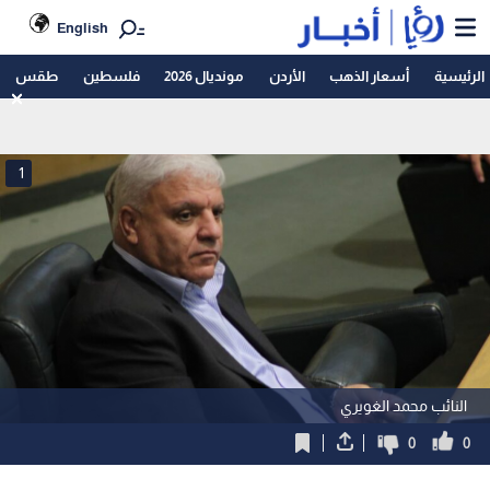
English
الرئيسية
أسعار الذهب
الأردن
مونديال 2026
فلسطين
طقس
1
النائب محمد الغويري
0
0