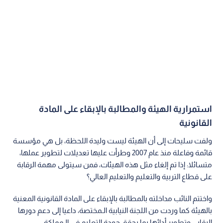
استمرارية الهيئة والمطالبة بالإبقاء على المادة
القانونية
ولفت سليحات إلى أن الهيئة ليست وليدة اللحظة، بل هي مؤسسة
قائمة وفاعلة منذ عام 2007 وطرأت عليها تعديلات لتطوير عملها،
متسائلا: إذا تم إلغاء مثل هذه الهيئات، فمن سيتولى مهمة الرقابة
على قطاع التربية والتعليم والتعليم العالي؟
واختتم النائب مداخلته بالمطالبة بالإبقاء على المادة القانونية المعنية
بالهيئة كما وردت من اللجنة النيابية الـمختصة، داعيا إلى دعم دورها
الرقابي وتطوير أدائها بما يحقق جودة التعليم في الـمملكة.