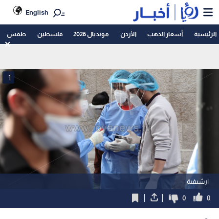
English
الرئيسية
أسعار الذهب
الأردن
مونديال 2026
فلسطين
طقس
1
ارشيفية
0
0