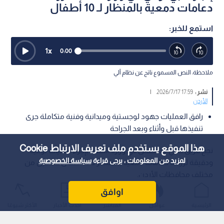
دعامات دمعية بالمنظار لـ 10 أطفال
استمع للخبر:
1
x
0:00
ملاحظة: النص المسموع ناتج عن نظام آلي
نشر :
17:59 2026/7/17
|
الأردن
رافق العمليات جهود لوجستية وميدانية وفنية متكاملة جرى
تنفيذها قبل وأثناء وبعد الجراحة
هذا الموقع يستخدم ملف تعريف الارتباط Cookie
نجح فريق طبي متخصص في وزارة الصحة بإجراء عمليات نوعية
لمزيد من المعلومات ، يرجى قراءة
سياسة الخصوصية
ودقيقة لزراعة دعامات دمعية بالمنظار لـ 10 أطفال قادمين من
مختلف محافظات الأردن.
اوافق
الرئيسية
عواجل
المباشر
أحدث الأخبار
الأكثر شيوعًا