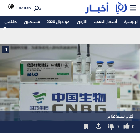
English
الرئيسية
أسعار الذهب
الأردن
مونديال 2026
فلسطين
طقس
1
لقاح سينوفارم
0
0