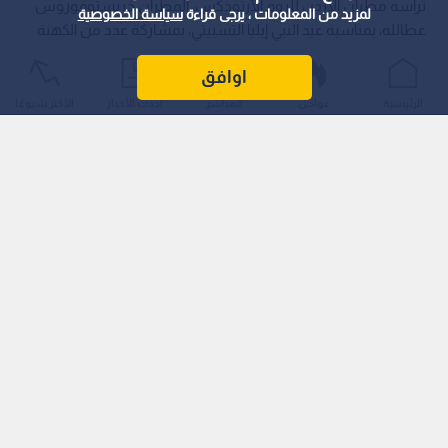
ترأسه مطران الأردن للروم الأرثوذكس، المطران خريستوفوروس
لمزيد من المعلومات ، يرجى قراءة
سياسة الخصوصية
عطالله، بمناسبة عيد النبي إيليا التسبيتي، بمشاركة عدد من الكهنة
وحضور مؤمنين وزوار من مختلف مناطق المملكة.
اوافق
الرئيسية
عواجل
المباشر
أحدث الأخبار
الأكثر شيوعًا
وأكد المطران عطالله في عظته، أهمية الاقتداء بسيرة النبي إيليا وما
تمثله من ثبات على الإيمان والتمسك بالحق، إلى جانب قيم الرحمة
والمحبة، داعيا إلى التحلي بالفضائل ومواجهة التحديات الفكرية
والروحية التي يشهدها العالم المعاصر.