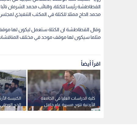
القطاطشة رئيسا للكتلة، والنائب محمد الشرمان نائبا 
محمد الحاج ممثلا للكتلة في المكتب التنفيذي لمجلس ال
وقال القطاطشة ان الكتلة ستعمل ليكون لها موقف 
مثلما سيكون لها موقف موحد في مختلف المناقشات 
اقرأ أيضاً
صدر اشتراطات
كلية الدراسات العليا في الجامعة
الكنيسة الأر
ما والمايونيز
الأردنية تتوج مسيرة عام حافل
الحج الوطني 
بالتطوير والإنجاز بتخريج (1469)
الأثري في ع
طالبا وطالبة