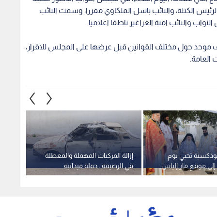
لرئيس الكتلة، والنائب باسل الملكاوي مقررا، وسمت النائب
نواب والنائب امنة الغراغير ناطقا اعلاميا.
موحد حول مختلف القوانين قبل عرضها على المجلس للاقرار،
العامة.
ثوذكسية تحيي يوم
إزالة المركبات المهملة والمعطلة
اختتام
إلى موقع مار إلياس
في الرصيفة.. حملة ميدانية
من مع
جلون
موسعة
والبناء 