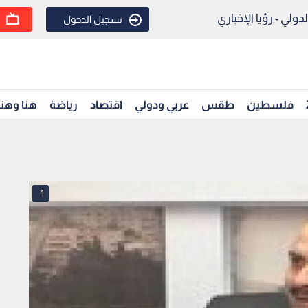
ولي - رؤيا الإخباري
تسجيل الدخول
فلسطين
طقس
عربي ودولي
اقتصاد
رياضة
هنا وهن
1