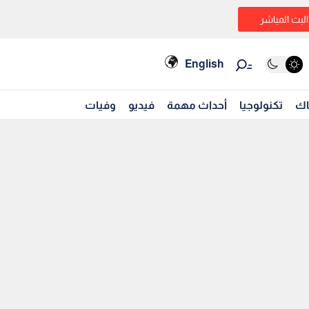
البث المباشر
English
اك
تكنولوجيا
أحداث مهمة
فيديو
وفيات