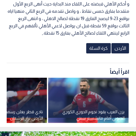
و أحكم الأهلي قبضته على اللقاء منذ البداية حيث أنهى الربع الأول
متقدما بفارق خمس نقاط ، و واصل تقدمه في الربع الثاني منهيا اياه
بواقع 23-9 ليصبح الفارق 19 نقطة لصالح الاهلي ، و انتهى الربع
الثالث بواقع 59 نقطة قبل ان يواصل لاعبي الأهلي تألقهم في الربع
الرابع لينتهي اللقاء لصالح الأهلي بفارق 15 نقطة.,
الأردن
كرة السلة
اقرأ أيضاً
يزن العرب يقود نجوم الدوري الكوري
نادي قطر يعلن رسميا رحي
الجنوبي أمام مانشستر سيتي
الأردني نزار الرشدان