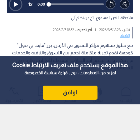
1
x
0:00
ملاحظة: النص المسموع ناتج عن نظام آلي
نشر :
18:28 2026/8/5
|
آخر تحديث :
18:32 2026/8/5
اقتصاد
مع تطور مفهوم مراكز التسوق في الأردن، برز "فايف بي مول"
كوجهة تقدم تجربة متكاملة تجمع بين التسوق والترفيه والخدمات
في مكان واحد، ليصبح أحد الخيارات المفضلة للعائلات والزوار في
هذا الموقع يستخدم ملف تعريف الارتباط Cookie
العاصمة عمان.
لمزيد من المعلومات ، يرجى قراءة
سياسة الخصوصية
اوافق
الرئيسية
عواجل
المباشر
أحدث الأخبار
الأكثر شيوعًا