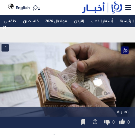
English
الرئيسية
أسعار الذهب
الأردن
مونديال 2026
فلسطين
طقس
1
تعبيرية
0
0