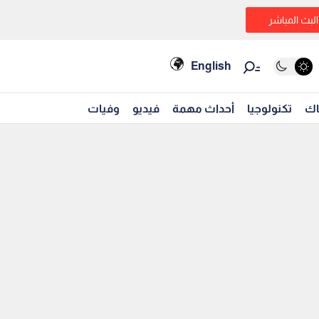
البث المباشر
English
اك
تكنولوجيا
أحداث مهمة
فيديو
وفيات