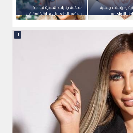
نية ودراسات رسمية
محكمة جنايات القاهرة تحدد 5
الوسط 
ر الزواج عبر
سبتمبر للحكم على سارة خليفة في
الفنانة
إلكترونية بمصر
قضايا المخدرات وهتك العرض
1