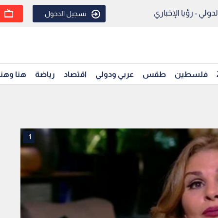
ولي - رؤيا الإخباري
تسجيل الدخول
فلسطين
طقس
عربي ودولي
اقتصاد
رياضة
هنا وهن
1