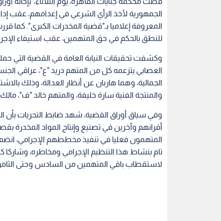
الجمهورية لأخذ الرأي الشرعي في إعدامهم، عقب إدان
المعروفة إعلاميا بـ"قضية المخدرات الكبرى". كما ق
للنطق بالحكم في حق المتهمين، عقب استيفاء الإجراءا
العصابي يتزعمه كل من المتهم دريد "ع"، عراقي الجن
الجمالية، وهما هاربان عن أنظار العدالة، وذلك بالا
والمنتجة الفنية سارة خليفة، والمتهم خالد "ف"، ما
وفي سياق أوراق القضية، شهد ضابط التحريات بأن ال
أقرانهم وآخرين في تصنيع وإنتاج المواد المخدرة بقص
المتهمون فعليا في تنفيذ مخططهم الإجرامي، انضم إ
تام بنشاط هذا التنظيم الإجرامي ومخاطره، وشاركا 
لاستقطاب باقي المتهمين من السادس وحتى الثامن وا