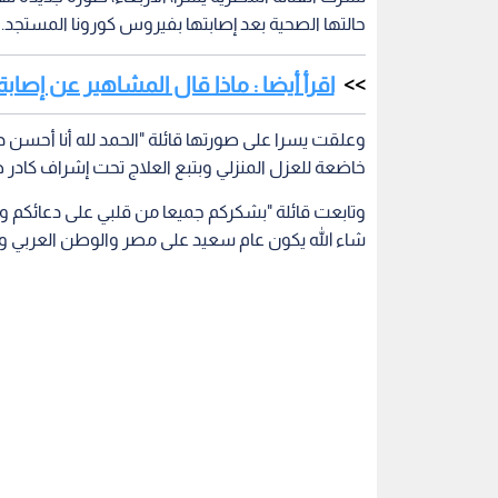
حالتها الصحية بعد إصابتها بفيروس كورونا المستجد.
اقرأ أيضا : ماذا قال المشاهير عن إصابة
وعلقت يسرا على صورتها قائلة "الحمد لله أنا أحسن دل
خاضعة للعزل المنزلي وبتبع العلاج تحت إشراف كادر
وتابعت قائلة "بشكركم جميعا من قلبي على دعائكم و
شاء الله يكون عام سعيد على مصر والوطن العربي ويكفي