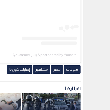
A post shared by Youssra يسرا (@youssra)
منوعات
مصر
مشاهير
إصابات كورونا
اقرأ أيضاً