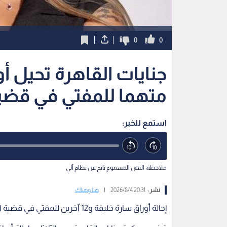
0
0
متهما للمفتي في قضية
استمع للخبر:
ملاحظة: النص المسموع ناتج عن نظام آلي
نشر :
20:31 2026/8/4
|
هنا وهناك
إحالة أوراق سارة خليفة و12 آخرين للمفتي في قضية المخدرات الكبرى بالقاهرة