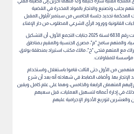
قضت محكمة جنايات القاهرة، يوم الثلاثاء، بإحالة أوراق المنتجة الفنية سارة خليفة و12 متهما آخرين إلى فضيلة مفتي
تهم بجلب وتصنيع والاتجار بالمواد المخدرة في القضية
ررت المحكمة تحديد جلسة الخامس من سبتمبر/أيلول المقبل
ت القانونية وورود الرأي الشرعي المطلوب من دار الإفتاء.
وكشفت تحقيقات النيابة العامة في القضية التي حملت رقم 6838 لسنة 2025 جنايات التجمع الأول، أن التشكيل
سية، والمتهم سامح "م"، مصري الجنسية والمقيم بـمناطق
شتراك مع المتهم فتحي "خ"، مالك مكتب استيراد بمنطقة بولاق،
لك مؤسسة للمقاولات.
متهمين من الأول حتى الثالث قاموا باستغلال واستخدام
د الإتجار بها. وأضاف الضابط في شهادته أنه بعد أن شرع
ليهم المتهمان الرابعة والخامس، وهما على علم كامل ويقين
كذلك في إدارة أعماله لتسهيل العمليات، قبل سعيهم
لعشرين لتوزيع الأدوار الإجرامية عليهم.