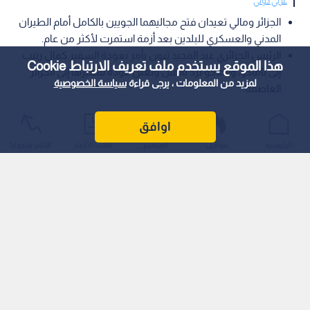
عربي دولي
الجزائر ومالي تعيدان فتح مجاليهما الجويين بالكامل أمام الطيران
المدني والعسكري للبلدين بعد أزمة استمرت لأكثر من عام.
الرئيس الجزائري عبد المجيد تبون يأمر بعودة السفير كمال رتيب
هذا الموقع يستخدم ملف تعريف الارتباط Cookie
إلى باماكو، وباماكو ترد بالمثل وتعلن عودة سفيرها إلى الجزائر
لمزيد من المعلومات ، يرجى قراءة
سياسة الخصوصية
العاصمة.
أعلنت الجزائر ومالي في بيانين منفصلين يوم الجمعة، إعادة فتح
اوافق
مجاليهما الجويين أمام طائرات البلدين، بعد أكثر من عام على التوتر
الرئيسية
عواجل
المباشر
أحدث الأخبار
الأكثر شيوعًا
المحتدم الذي أعقب إسقاط مسيرة تابعة للجيش المالي في أواخر
مارس 2025.