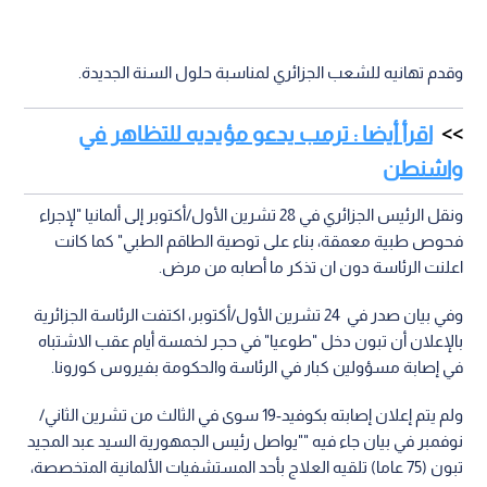
وقدم تهانيه للشعب الجزائري لمناسبة حلول السنة الجديدة.
اقرأ أيضا : ترمب يدعو مؤيديه للتظاهر في
واشنطن
ونقل الرئيس الجزائري في 28 تشرين الأول/أكتوبر إلى ألمانيا "لإجراء
فحوص طبية معمقة، بناء على توصية الطاقم الطبي" كما كانت
اعلنت الرئاسة دون ان تذكر ما أصابه من مرض.
وفي بيان صدر في 24 تشرين الأول/أكتوبر، اكتفت الرئاسة الجزائرية
بالإعلان أن تبون دخل "طوعيا" في حجر لخمسة أيام عقب الاشتباه
في إصابة مسؤولين كبار في الرئاسة والحكومة بفيروس كورونا.
ولم يتم إعلان إصابته بكوفيد-19 سوى في الثالث من تشرين الثاني/
نوفمبر في بيان جاء فيه ""يواصل رئيس الجمهورية السيد عبد المجيد
تبون (75 عاما) تلقيه العلاج بأحد المستشفيات الألمانية المتخصصة،