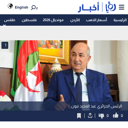
English
الرئيسية
أسعار الذهب
الأردن
مونديال 2026
فلسطين
طقس
1
الرئيس الجزائري عبد المجيد تبون
0
0