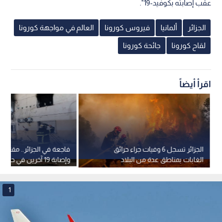
عقب إصابته بكوفيد-19".
الجزائر
ألمانيا
فيروس كورونا
العالم في مواجهة كورونا
لقاح كورونا
جائحة كورونا
اقرأ أيضاً
الجزائر تسجل 6 وفيات جراء حرائق
الغابات بمناطق عدة من البلاد
وإصابة 19 آخرين في حريق دار أيتام
1