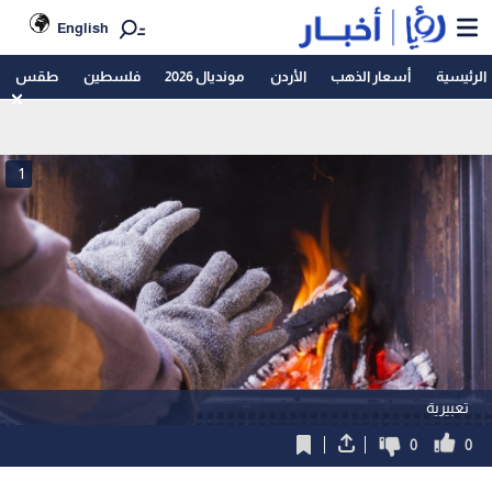
English
الرئيسية
أسعار الذهب
الأردن
مونديال 2026
فلسطين
طقس
1
تعبيرية
0
0