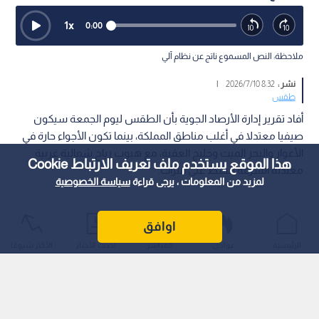
1
x
0:00
ملاحظة: النص المسموع ناتج عن نظام آلي
نشر :
8:32 2026/7/10
|
طقس
أفاد تقرير إدارة الأرصاد الجوية بأن الطقس ليوم الجمعة سيكون
صيفيا معتدلا في أغلب مناطق المملكة، بينما تكون الأجواء حارة في
الأغوار والبحر الميت وخليج العقبة، مع هبوب رياح شمالية غربية
هذا الموقع يستخدم ملف تعريف الارتباط Cookie
معتدلة السرعة تنشط على فترات.
لمزيد من المعلومات ، يرجى قراءة
سياسة الخصوصية
اوافق
الرئيسية
عواجل
المباشر
أحدث الأخبار
الأكثر شيوعًا