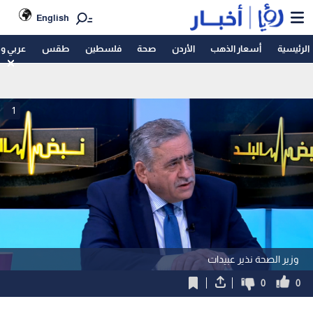
English
الرئيسية
أسعار الذهب
الأردن
صحة
فلسطين
طقس
عربي و
1
وزير الصحة نذير عبيدات
0
0