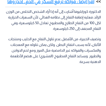
اقرأ أيضا : فواكه ترفع السكر في الدم.. احذروها
الدكتورة كورابليوفا أشارت إلى أنه إذا أراد الشخص التخلص من الوزن
الزائد، فعليه إضافة التفاح إلى نظامه الغذائي، لأن السعرات الحرارية
لكل 100 من التفاح الطازج والمطبوخ تعادل 50 كيلوسعرة، وفي
التفاح المجفف إلى 250 كيلوسعرة.
وتضيف الخبيرة، من الأفضل عدم تناول التفاح مع الحليب ومنتجات
الألبان، لأنه يسبب انتفاخ البطن. ولكن يمكن تناوله مع المعجنات
والمكسرات والفواكه غير الحامضية مثل الموز ومع لحم الدواجن
والطيور. ويساعد التفاح المطبوخ (المشوي) على هضم الأطعمة
الدهنية بسرعة.