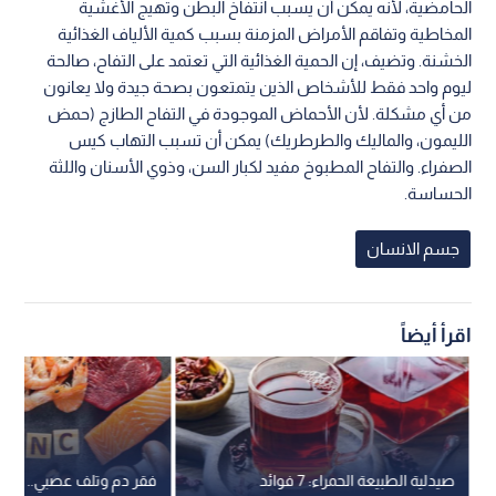
الحامضية، لأنه يمكن أن يسبب انتفاخ البطن وتهيج الأغشية
المخاطية وتفاقم الأمراض المزمنة بسبب كمية الألياف الغذائية
الخشنة. وتضيف، إن الحمية الغذائية التي تعتمد على التفاح، صالحة
ليوم واحد فقط للأشخاص الذين يتمتعون بصحة جيدة ولا يعانون
من أي مشكلة. لأن الأحماض الموجودة في التفاح الطازج (حمض
الليمون، والماليك والطرطريك) يمكن أن تسبب التهاب كيس
الصفراء. والتفاح المطبوخ مفيد لكبار السن، وذوي الأسنان واللثة
الحساسة.
جسم الانسان
اقرأ أيضاً
صيدلية الطبيعة الحمراء: 7 فوائد
فقر دم وت