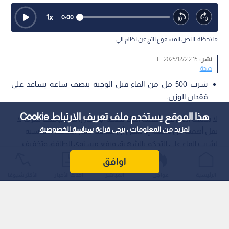
1
x
0:00
ملاحظة: النص المسموع ناتج عن نظام آلي
نشر :
2:15 2025/12/2
|
صحة
شرب 500 مل من الماء قبل الوجبة بنصف ساعة يساعد على
فقدان الوزن.
هذا الموقع يستخدم ملف تعريف الارتباط Cookie
لا يختلف اثنان على أهمية الماء لصحة الإنسان، لكن توقيت شربه لا
لمزيد من المعلومات ، يرجى قراءة
سياسة الخصوصية
يقل أهمية عن كميته، إذ يمكن أن يساعد اختيار اللحظة المناسبة
لشرب الماء على التحكم بالشهية، ورفع مستوى الطاقة، وتخفيف
الصداع، وحتى تعزيز عملية حرق الدهون، وفق موقع "WebMD".
اوافق
الرئيسية
عواجل
المباشر
أحدث الأخبار
الأكثر شيوعًا