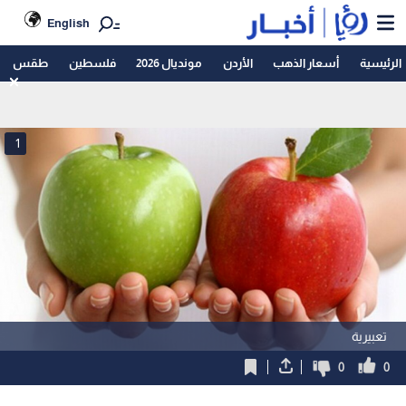
English
الرئيسية
أسعار الذهب
الأردن
مونديال 2026
فلسطين
طقس
1
تعبيرية
0
0