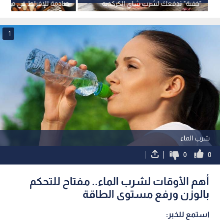
"خفية" تدفعك لشرب شاي الكركديه
صادمة للإفراط في مكملا
يوميا
1
شرب الماء
0
0
أهم الأوقات لشرب الماء.. مفتاح للتحكم
بالوزن ورفع مستوى الطاقة
استمع للخبر: