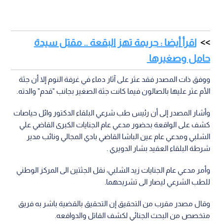
اقرأ أيضا : جريمة تهز البقعة .. مقتل سيدة
حامل وصغيرها
ووفق ذات المصدر فقد عثر على آثار دماء في غرفة النوم إلا أن جثة
الأم عثر عليها بالصالون فيما كانت جثة الصغير بجانب "قدم" والدته.
وأشار المصدر إلى أن رئيس طب شرعي البلقاء الدكتور وائل حياصات
كشف على الواقعة بحضور مدعي عام الجنايات الكبرى القاضي علي
الشلبي ومدعي عام عين الباشا القاضي بادي المجالي ونائب مدير
شرطة البلقاء العقيد بشار الدويري .
وأمر مدعي عام الجنايات زيد الشلبي، نقل الجثتين الى المركز الوطني
للطب الشرعي ليصار الى تشريحهما.
وقال مصدر مقرب من التحقيق إن التحقيق بالقضية باشر به فريق
متخصص من البحث الجنائي لكشف القاتل والدوافعه.