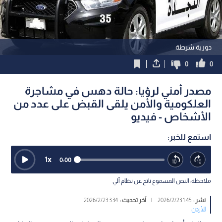
دورية شرطة
0
0
مصدر أمني لرؤيا: حالة دهس في مشاجرة
العلكومية والأمن يلقى القبض على عدد من
الأشخاص - فيديو
استمع للخبر:
1
x
0:00
ملاحظة: النص المسموع ناتج عن نظام آلي
نشر :
1:45 2026/2/23
|
آخر تحديث :
3:34 2026/2/23
الأردن