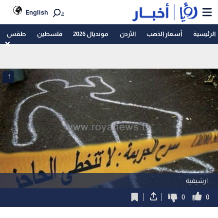
English
الرئيسية
أسعار الذهب
الأردن
مونديال 2026
فلسطين
طقس
1
ارشيفية
0
0