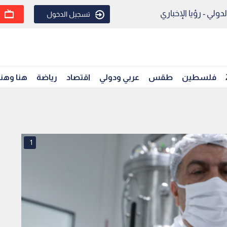
ولي - رؤيا الإخباري
تسجيل الدخول
فلسطين
طقس
عربي ودولي
اقتصاد
رياضة
هنا وهن
1