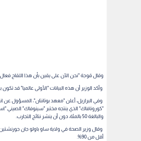
وقال قوجة "نحن الآن على يقين بأن هذا اللقاح فعال 
وأكد الوزير أن هذه البيانات "الأولى عالميا" قد تكو
وفي البرازيل، أعلن "معهد بوتانتان"، المسؤول عن انتاج
"كورونافاك" الذي ينتجه مختبر "سينوفاك" الصيني "ا
والبالغة 50 بالمئة، دون أن ينشر نتائج التجارب.
أقل من 90%.