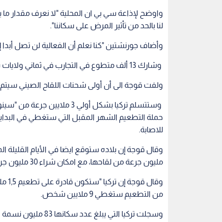
لنا بالحد من تأثير المرض على سكاننا".
وأضاف جورنشتين "كنا نعلم أن الفعالية لن تصل أبدا إلى 90
وشارك 13 ألف متطوع في التجارب في ثماني ولايات برازيلية. وجرت التجارب أيضا في تركيا وإندونيسيا والصين.
ولفت قوجة الى أن أولى شحنات اللقاح الصيني سيتم ارس
حملة التطعيم الشهر المقبل التي ستغطي في البداية 
للاصابة.
مليون جرعة من لقاحها، مع امكان شراء 30 مليون جرعة أخرى من عملاق صناعة الأدوية الأمريكي وشريكه الألماني.
وقال 
من التطعيم ستغطي 9 ملايين شخص.
وسجلت تركيا التي يبلغ عدد سكانها 83 مليون نسمة 19115 وفيات بكوفيد-19 و2,2 مليون إصابة.