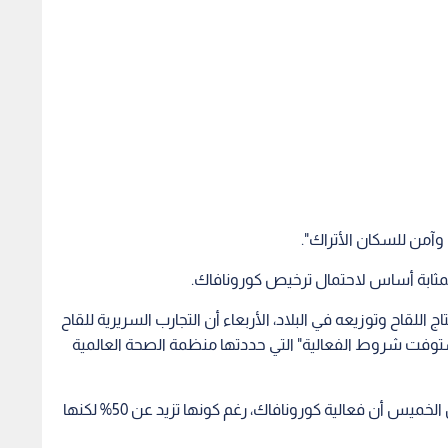
وآمن للسكان الأتراك".
ن بمثابة أساس لاحتمال ترخيص كورونافاك.
 اللقاح وتوزيعه في البلاد، الأربعاء أن التجارب السريرية للقاح
ستوفت شروط الفعالية" التي حددتها منظمة الصحة العالمية
وقال وزير الصحة في ولاية ساو باولو جان جورنشتين الخميس أن فعالية كورونافاك، رغم كونها تزيد عن 50% لكنها