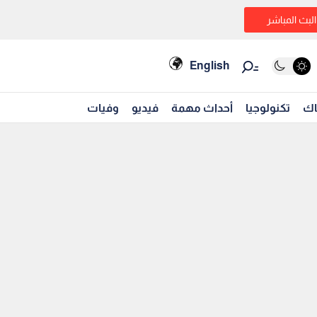
البث المباشر
English
اك
تكنولوجيا
أحداث مهمة
فيديو
وفيات