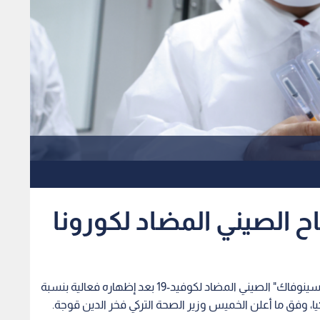
قاح الصيني المضاد لكورونا
تتسلم أنقرة في غضون أيام الدفعة الأولى من لقاح "سينوفاك" الصيني المضاد لكوفيد-19 بعد إظهاره فعالية بنسبة