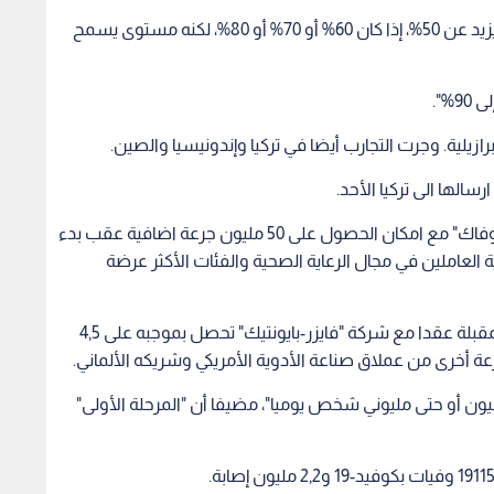
واوضح لإذاعة سي بي ان المحلية "لا نعرف مقدار ما يزيد عن 50%، إذا كان 60% أو 70% أو 80%، لكنه مستوى يسمح
%".
الها الى تركيا الأحد.
وستتسلم تركيا بشكل أولي 3 ملايين جرعة من "سينوفاك" مع امكان الحصول على 50 مليون جرعة اضافية عقب بدء
العاملين في مجال الرعاية الصحية والفئات الأكثر عرضة
وقال قوجة إن بلاده ستوقع ايضا في الأيام القليلة المقبلة عقدا مع شركة "فايزر-بايونتيك" تحصل بموجبه على 4,5
قوجة إن تركيا "ستكون قادرة على تطعيم 1,5 مليون أو حتى مليوني شخص يوميا"، مضيفا أن "المرحلة الأولى"