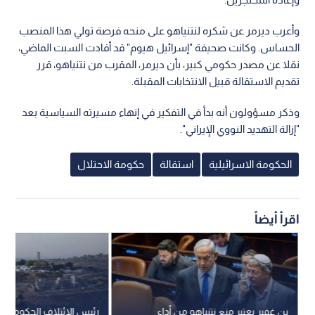
وأعرب ديرمر عن شكره لنتنياهو على منحه فرصة تولي هذا المنصب
الحساس. وكانت صحيفة "إسرائيل هيوم" قد أفادت السبت الماضي،
نقلا عن مصدر حكومي كبير، بأن ديرمر، المقرب من نتنياهو، قرر
تقديم الاستقالة قبيل الانتخابات المقبلة.
وذكر مسؤولون أنه بدأ في التفكير في إنهاء مسيرته السياسية بعد
"إزالة التهديد النووي الإيراني".
الحكومة الاسرائيلية
استقالة
حكومة الاحتلال
اقرأ أيضاً
بن غفير يعتبر منع نتنياهو من أداء
رئيس الائتلاف الحكومي لد