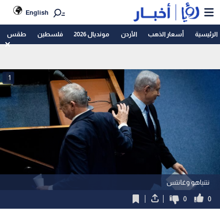
English
الرئيسية
أسعار الذهب
الأردن
مونديال 2026
فلسطين
طقس
1
نتنياهو وغانتس
0
0