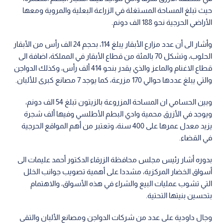
حيث تبلغ المساحة المستغلة في الزراعة البعلية والمروية ومعها
الأراضي الحرجية نحو 188 الف دونم.
وأشار الى أن عدد مزارع الأبقار يبلغ 114، بحجم 24 الف رأس من الأبقار
الحلوب، وتشكل 70 بالمئة من قطاع الأبقار في المملكة، اضافة الى
قطاع الاغنام والماعز والذي يقدر بنحو 414 ألف رأس، وكذلك الدواجن
والتي يبلغ عددها حوالي 170 مزرعة، كما يوجد 7 مصانع كبرى للألبان.
وبين الحسامي ان المساحة المزروعة بالزيتون تبلغ 54 الف دونم،
ويوجد في الأزرق محمية وادي البطم الأطلسي وفيها ألف شجرة
يزيد معدل عمرها على 400 سنة، وتعتبر من أهم المواقع الحرجية
في القضاء.
بدوره أشار رئيس مجلس محافظة الزرقاء الدكتور أحمد عليمات الى
أسواق الخضار المركزية، مشددا على أهمية تصويب جوانب الخلل
التي تشوب عمليات البيع والشراء في هذه الأسواق، والاهتمام
بتحسين بنيتها التحتية.
وجال داودية على عدد من شركات الدواجن ومصانع الألبان والتقى