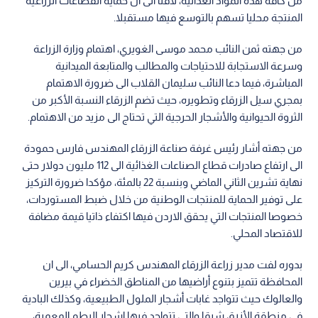
من كافة هذه المواد الغذائية، لافتا الى ان حماية القطاعات الزراعية
المنتجة محليا تسهم بالتوسع فيها مستقبلا.
من جهته ثمن النائب محمد موسى الغويري، اهتمام وزارة الزراعة
وسرعة الاستجابة للاحتياجات والمطالب والمتابعة الميدانية
المباشرة، فيما دعا النائب سليمان القلاب الى ضرورة الاهتمام
بمجري سيل الزرقاء وتطويره، حيث تضم الزرقاء النسبة الأكبر من
الثروة الحيوانية والأشجار الحرجية التي تحتاج الى مزيد من الاهتمام.
من جهته أشار رئيس غرفة صناعة الزرقاء المهندس فارس حمودة
الى ارتفاع صادرات قطاع الصناعات الغذائية الى 112 مليون دولار حتى
نهاية تشرين الثاني الماضي وبنسبة 22 بالمئة، مؤكدا ضرورة التركيز
على توفير الحماية للمنتجات الوطنية من خلال ضبط المستوردات،
خصوصا المنتجات التي يحقق الاردن فيها اكتفاء ذاتيا قيمة مضافة
للاقتصاد المحلي.
بدوره لفت مدير زراعة الزرقاء المهندس كريم الحسامي، الى ان
المحافظة تتميز بتنوع أراضيها من المناطق الخضراء في بيرين
والعالوك حيث تتواجد غابات أشجار الملول الطبيعية، وكذلك البادية
في منطقة الأزرق شرقا والتي تتواجد فيها اشجار البطم المعمرة،