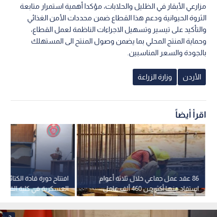
مزارعي الأبقار في الظليل والحلابات، مؤكدا أهمية استمرار متابعة
الثروة الحيوانية ودعم هذا القطاع ضمن محددات الأمن الغذائي
والتأكيد على تيسير وتسهيل الاجراءات الناظمة لعمل القطاع،
وحماية المنتج المحلي بما يضمن وصول المنتح الى المستهلك
بالجودة والسعر المناسبين.
الأردن
وزارة الزراعة
اقرأ أيضاً
86 عقد عمل جماعي خلال ثلاثة أعوام
افتتاح دورة قادة الكتائب 
استفاد منها أكثر من 460 ألف عامل
العسكرية في كلية القيادة 
وعاملة
الملكية الأردنية