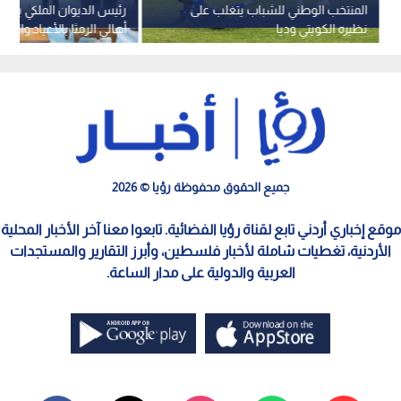
المنتخب الوطني للشباب يتغلب على
رئيس الديوان الملكي يرعى
نظيره الكويتي وديا
أهالي الرمثا بالأعياد والمن
الوطنية
جميع الحقوق محفوظة رؤيا © 2026
موقع إخباري أردني تابع لقناة رؤيا الفضائية. تابعوا معنا آخر الأخبار المحلية
الأردنية، تغطيات شاملة لأخبار فلسطين، وأبرز التقارير والمستجدات
العربية والدولية على مدار الساعة.