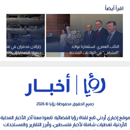
اقرأ أيضاً
النائب العمري: استثمارنا تواجد
زلزالان مدمران في فنزويل
"النشامى" في الولايات المتحدة
حصيلة الض
للترويج للسياحة الأردنية
50 ألف مفقود -فيديو
جميع الحقوق محفوظة رؤيا © 2026
موقع إخباري أردني تابع لقناة رؤيا الفضائية. تابعوا معنا آخر الأخبار المحلية
الأردنية، تغطيات شاملة لأخبار فلسطين، وأبرز التقارير والمستجدات