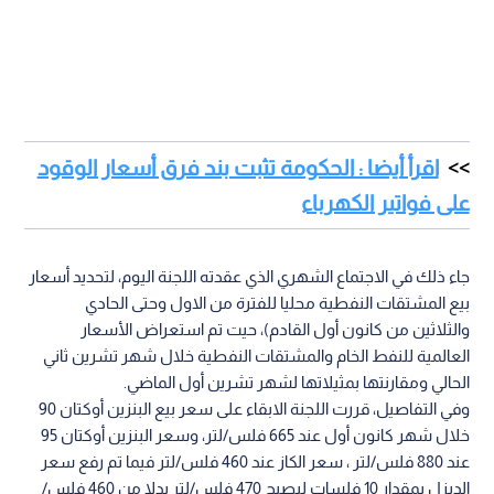
اقرأ أيضا : الحكومة تثبت بند فرق أسعار الوقود
على فواتير الكهرباء
جاء ذلك في الاجتماع الشهري الذي عقدته اللجنة اليوم، لتحديد أسعار
بيع المشتقات النفطية محليا للفترة من الاول وحتى الحادي
والثلاثين من كانون أول القادم)، حيت تم استعراض الأسعار
العالمية للنفط الخام والمشتقات النفطية خلال شهر تشرين ثاني
الحالي ومقارنتها بمثيلاتها لشهر تشرين أول الماضي.
وفي التفاصيل، قررت اللجنة الابقاء على سعر بيع البنزين أوكتان 90
خلال شهر كانون أول عند 665 فلس/لتر، وسعر البنزين أوكتان 95
عند 880 فلس/لتر ، سعر الكاز عند 460 فلس/لتر فيما تم رفع سعر
الديزل بمقدار 10 فلسات ليصبح 470 فلس/لتر بدلا من 460 فلس/