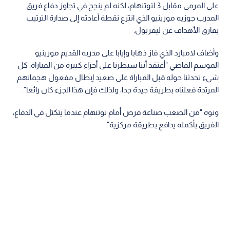
على المرمى مقابل 3 لتوتنهام، لكنه لم ينجح في تجاوز دفاع فريق
المدرب جوزيه مورينيو الذي انتزع نقطة أعادته إلى صدارة الترتيب
بفارق الأهداف عن ليفربول.
وأضاف لامبارد الذي فاز ذهابا وإيابا على مدربه القديم مورينيو
الموسم الماضي "أعتقد أننا سيطرنا على أجزاء كبيرة من المباراة. كل
شيء تحدثنا حوله قبل المباراة على صعيد إبطال مفعول هجماتهم
المرتدة فعلناه بطريقة جيدة جدا، ولذلك فإن هذا الجزء كان رائعا".
ونوه "من الصعب صناعة فرص أمام توتنهام عندما يتكتل في الدفاع،
الفريق بأكمله يدافع بطريقة مركزية".