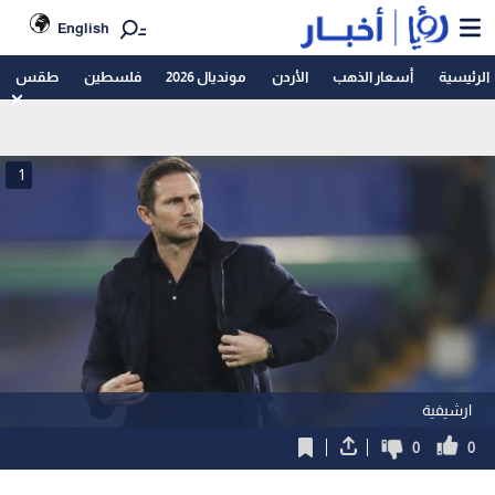
English
الرئيسية
أسعار الذهب
الأردن
مونديال 2026
فلسطين
طقس
1
ارشيفية
0
0