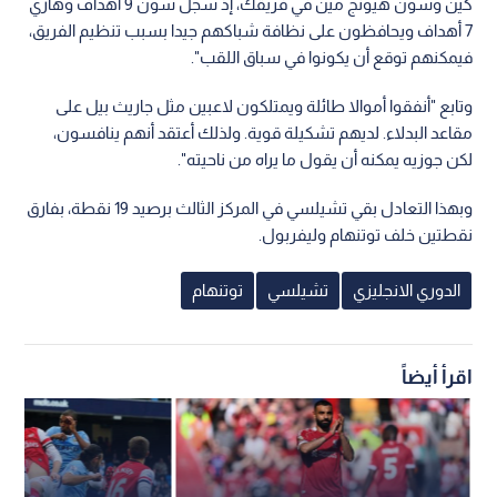
كين وسون هيونج مين في فريقك، إذ سجل سون 9 أهداف وهاري
7 أهداف ويحافظون على نظافة شباكهم جيدا بسبب تنظيم الفريق،
فيمكنهم توقع أن يكونوا في سباق اللقب".
وتابع "أنفقوا أموالا طائلة ويمتلكون لاعبين مثل جاريث بيل على
مقاعد البدلاء. لديهم تشكيلة قوية. ولذلك أعتقد أنهم ينافسون،
لكن جوزيه يمكنه أن يقول ما يراه من ناحيته".
وبهذا التعادل بقي تشيلسي في المركز الثالث برصيد 19 نقطة، بفارق
نقطتين خلف توتنهام وليفربول.
الدوري الانجليزي
تشيلسي
توتنهام
اقرأ أيضاً