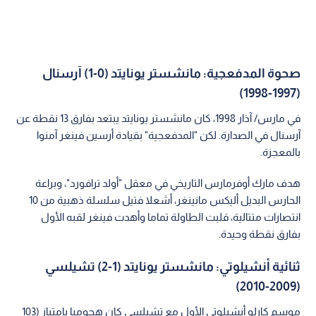
صحوة المدفعجية: مانشستر يونايتد (0-1) آرسنال
(1997-1998)
في مارس/ آذار 1998، كان مانشستر يونايتد يبتعد بفارق 13 نقطة عن
آرسنال في الصدارة. لكن "المدفعجية" بقيادة أرسين فينغر آمنوا
بالمعجزة.
هدف مارك أوفرمارس التاريخي في معقل "أولد ترافورد"، وبراعة
الحارس البديل أليكس مانينغر، أشعلا فتيل سلسلة ذهبية من 10
انتصارات متتالية، قلبت الطاولة تماما وأهدت فينغر لقبه الأول
بفارق نقطة وحيدة.
ثنائية أنشيلوتي: مانشستر يونايتد (1-2) تشيلسي
(2009-2010)
موسم كارلو أنشيلوتي الأول مع تشيلسي كان هجوميا بامتياز (103