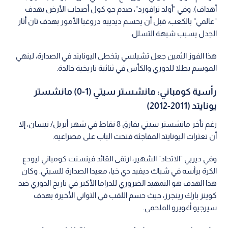
أهداف). وفي "أولد ترافورد"، صدم جو كول أصحاب الأرض بهدف
"عالمي" بالكعب، قبل أن يحسم ديدييه دروغبا الأمور بهدف ثان أثار
الجدل بسبب شبهة التسلل.
هذا الفوز الثمين جعل تشيلسي يتخطى اليونايتد في الصدارة، لينهي
الموسم بطلا للدوري والكأس في ثنائية تاريخية خالدة.
رأسية كومباني: مانشستر سيتي (1-0) مانشستر
يونايتد (2011-2012)
رغم تأخر مانشستر سيتي بفارق 8 نقاط في شهر أبريل/ نيسان، إلا
أن تعثرات اليونايتد المفاجئة فتحت الباب على مصراعيه.
وفي ديربي "الاتحاد" الشهير، ارتقى القائد فينسنت كومباني ليودع
الكرة برأسه في شباك ديفيد دي خيا، معيدا الصدارة للسيتي. وكان
هذا الهدف هو التمهيد الضروري للدراما الأكبر في تاريخ الدوري ضد
كوينز بارك رينجرز، حيث حسم اللقب في الثواني الأخيرة بهدف
سيرجيو أغويرو الملحمي.