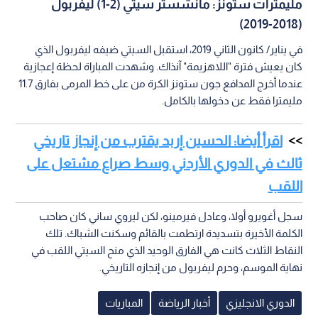
مليمترات ستونز: مانشستر سيتي (2-1) ليفربول
(2018-2019)
في يناير/ كانون الثاني 2019، استقبل السيتي ضيفه ليفربول الذي
كان يعيش فترة "اللاهزيمة" آنذاك. وشهدت المباراة لحظة إعجازية
عندما أخرج المدافع جون ستونز الكرة من على خط المرمى بفارق 11.7
مليمترا فقط عن دخولها بالكامل.
اقرأ أيضا: الحسين إربد يقترب من إنجاز تاريخي
ثالث في الدوري الأردني وسط صراع مشتعل على
اللقب
سجل أغويرو أولا، وعادل فيرمينو، لكن ليروي ساني كان صاحب
الكلمة الأخيرة بتسديدة ارتطمت بالقائم وسكنت الشباك. تلك
النقاط الثلاث كانت هي الفارق الوحيد الذي منح السيتي اللقب في
نهاية الموسم، وحرم ليفربول من إنجازه التاريخي.
الدوري الانجليزي
أخبار الرياضة
المباريات