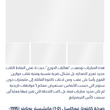
هذه المباريات توصف بـ "نهائيات الدوري"؛ حيث لا تعني النقاط الثلاث
مجرد تعزيز للصدارة، بل تشكل ضربة نفسية وفنية تقلب موازين
القوى رأسا على عقب. ومن لدغات كانتونا القاتلة، إلى مليمترات جون
ستونز التي حبست الأنفاس؛ نستعرض معكم 5 مواجهات تاريخية
لم تكن مجرد مباريات قمة، بل كانت اللحظة التي تقرر فيها فعليا أين
سيبيت كأس البريميرليغ.
صرخة كانتونا: نيوكاسل (0-1) مانشستر يونايتد (1995-