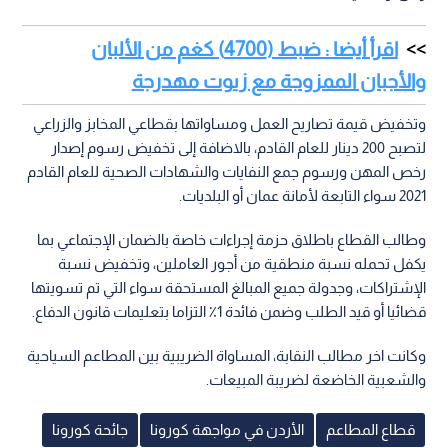
اقرأ أيضا : ضبط (4700) كغم من الألبان
والأجبان الممزوجة مع زيوت مهدرجة
وتخفيض قيمة تصاريح العمل ومساواتها بقطاعي المخابز والزراعي
لتصبح 200 دينار للعام القادم، بالاضافة إلى تخفيض رسوم إصدار
رخص المهن ورسوم جمع النفايات والشهادات الصحية للعام القادم
2021 سواء التابعة لأمانة عمان أو البلديات.
وطالب القطاع باطلاق حزمة إجراءات خاصة بالضمان الإجتماعي بما
يكفل تحمله نسبة منطقية من أجور العاملين، وتخفيض نسبة
الإشتراكات، وجدولة جميع المبالغ المستحقة سواء التي تم تسويتها
قضائيا أو قيد الطلب وضمن فائدة 1٪؜ التزاما بتعليمات قانون الدفاع.
وكانت اخر مطالب النقابة، المساواة الضريبية بين المطاعم السياحية
والشعبية الخاضعة لضريبة المبيعات.
قطاع المطاعم
الأردن في مواجهة كورونا
جائحة كورونا