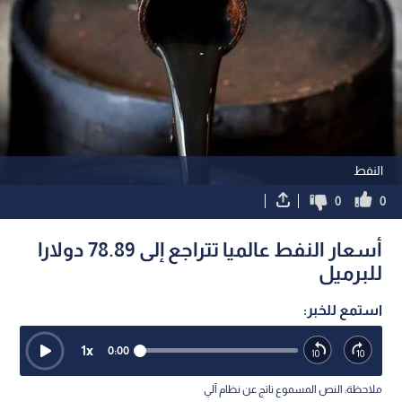
النفط
0
0
أسعار النفط عالميا تتراجع إلى 78.89 دولارا
للبرميل
استمع للخبر:
1
x
0:00
ملاحظة: النص المسموع ناتج عن نظام آلي