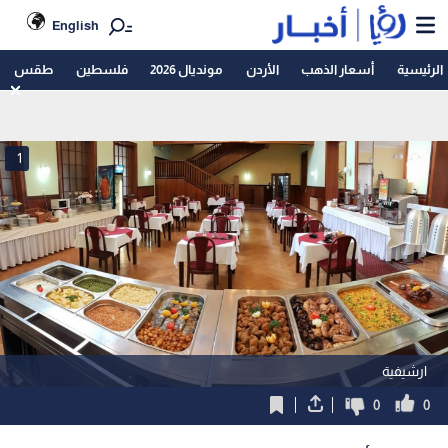
English
الرئيسية
أسعار الذهب
الأردن
مونديال 2026
فلسطين
طقس
1
ارشيفية
0
0