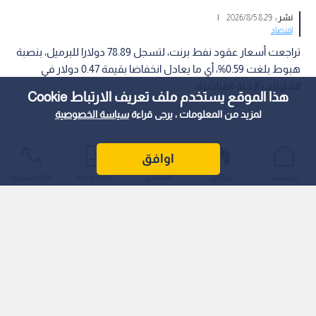
نشر :
8:29 2026/8/5
|
اقتصاد
تراجعت أسعار عقود نفط برنت، لتسجل 78.89 دولارا للبرميل، بنصبة
هبوط بلغت 0.59%، أي ما يعادل انخفاضا بقيمة 0.47 دولار في
التداولات الـحية المباشرة.
هذا الموقع يستخدم ملف تعريف الارتباط Cookie
لمزيد من المعلومات ، يرجى قراءة
سياسة الخصوصية
اوافق
الرئيسية
عواجل
المباشر
أحدث الأخبار
الأكثر شيوعًا
ويأتي هذا التراجع الـطفيف في ظل موجة من التقلبات الـتي تشهدها
أسواق الطاقة العالمية، مع استمرار تأثر الـتداولات بالـمتغيرات