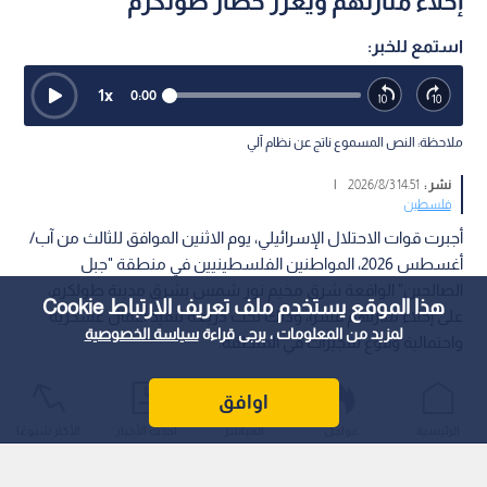
إخلاء منازلهم ويعزز حصار طولكرم
استمع للخبر:
1
x
0:00
ملاحظة: النص المسموع ناتج عن نظام آلي
نشر :
14:51 2026/8/3
|
فلسطين
أجبرت قوات الاحتلال الإسرائيلي، يوم الاثنين الموافق للثالث من آب/
أغسطس 2026، المواطنين الفلسطينيين في منطقة "جبل
الصالحين" الواقعة شرق مخيم نور شمس بشرق مدينة طولكرم،
هذا الموقع يستخدم ملف تعريف الارتباط Cookie
على إخلاء منازلهم قسرا، وذلك تحت ذريعة تنفيذ أعمال عسكرية
لمزيد من المعلومات ، يرجى قراءة
سياسة الخصوصية
واحتمالية وقوع تفجيرات في المنطقة.
اوافق
الرئيسية
عواجل
المباشر
أحدث الأخبار
الأكثر شيوعًا