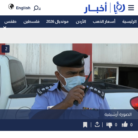
English
الرئيسية
أسعار الذهب
الأردن
مونديال 2026
فلسطين
طقس
2
الصورة أرشيفية
0
0