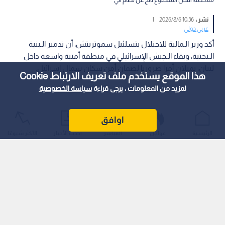
نشر :
10:36 2026/8/6
|
عربي دولي
أكد وزير الـمالية للاحتلال بتسلئيل سموتريتش، أن تدمير الـبنية
الـتحتية، وبقاء الـجيش الإسرائيلي في منطقة أمنية واسعة داخل
لبنان، يمثلان أمرا ضروريا لضمان أمن سكان شمال إسرائيل.
هذا الموقع يستخدم ملف تعريف الارتباط Cookie
لمزيد من المعلومات ، يرجى قراءة
سياسة الخصوصية
اوافق
الرئيسية
عواجل
المباشر
أحدث الأخبار
الأكثر شيوعًا
وتأتي تصريحات سموتريتش بالتزامن مع تعثر الـمساعي