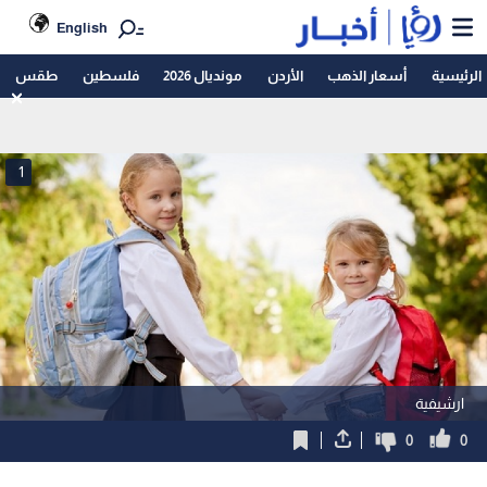
English
الرئيسية
أسعار الذهب
الأردن
مونديال 2026
فلسطين
طقس
1
ارشيفية
0
0