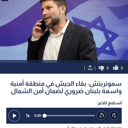
0
0
سموتريتش: بقاء الجيش في منطقة أمنية
واسعة بلبنان ضروري لضمان أمن الشمال
استمع للخبر:
1
x
0:00
ملاحظة: النص المسموع ناتج عن نظام آلي