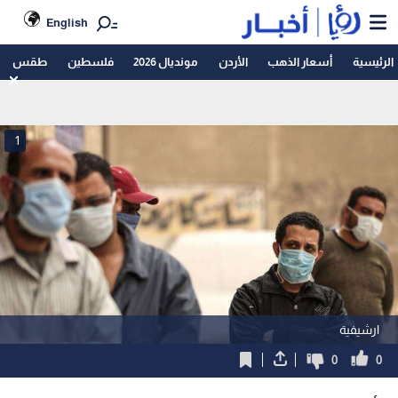
English
الرئيسية
أسعار الذهب
الأردن
مونديال 2026
فلسطين
طقس
1
ارشيفية
0
0