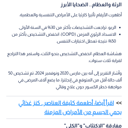
الرئة والعظام.. الضحايا الأبرز
أظهرت الأرقام تأثيرا كارثيا على الأمراض التنفسية والعظمية:
الربو: تراجعت التشخيصات بأكثر من 30% في السنة الأولى.
الانسداد الرئوي المزمن (COPD): انخفض التشخيص بأكثر من
50%؛ نتيجة تعطل اختبارات التنفس.
هشاشة العظام: انخفض التشخيص بنحو الثلث، واستمر هذا التراجع
لقرابة ثلاث سنوات.
وأشار التقرير إلى أنه بين مارس 2020 ونوفمبر 2024، تم تشخيص 50
ألف حالة أقل من المتوقع في إنجلترا، ما يضع آلاف المرضى في
مواجهة خطر الكسور دون علاج وقائي.
اقرأ أيضا: أطعمة كثيفة العناصر.. كنز غذائي
يحمي الجسم من الأمراض المزمنة
مفارقة "الاكتئاب" و"الكلى"