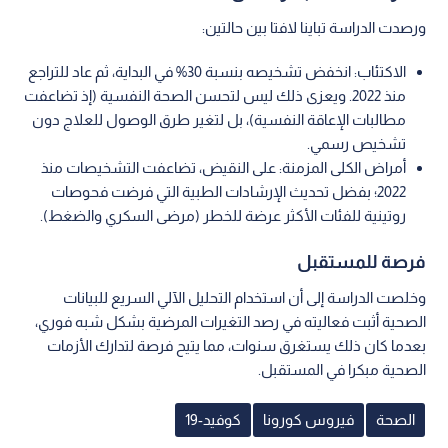
ورصدت الدراسة تباينا لافتا بين حالتين:
الاكتئاب: انخفض تشخيصه بنسبة 30% في البداية، ثم عاد للتراجع
منذ 2022. ويعزى ذلك ليس لتحسن الصحة النفسية (إذ تضاعفت
مطالبات الإعاقة النفسية)، بل لتغير طرق الوصول للعلاج دون
تشخيص رسمي.
أمراض الكلى المزمنة: على النقيض، تضاعفت التشخيصات منذ
2022؛ بفضل تحديث الإرشادات الطبية التي فرضت فحوصات
روتينية للفئات الأكثر عرضة للخطر (مرضى السكري والضغط).
فرصة للمستقبل
وخلصت الدراسة إلى أن استخدام التحليل الآلي السريع للبيانات
الصحية أثبت فعاليته في رصد التغيرات المرضية بشكل شبه فوري،
بعدما كان ذلك يستغرق سنوات، مما يتيح فرصة لتدارك الأزمات
الصحية مبكرا في المستقبل.
الصحة
فيروس كورونا
كوفيد-19