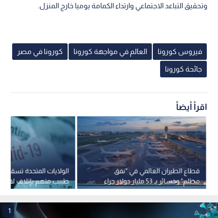
وتحقيق التباعد الاجتماعي وارتداء الكمامة يوميا خارج المنزل.
فيروس كورونا
العالم في مواجهة كورونا
كورونا في مصر
جائحة كورونا
اقرأ أيضاً
قطاع الطيران العالمي في "نفق
الولايات المتحدة تسقط ا
مظلم" وخسائر بـ 53 مليار دولار جراء
طبيب متهم بإتلاف لقاحات
الحرب
وإصدار شهادات مزورة
1