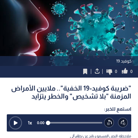
كوفيد 19
0
0
"ضريبة كوفيد-19 الخفية".. ملايين الأمراض
المزمنة "بلا تشخيص" والخطر يتزايد
استمع للخبر:
1
x
0:00
ملاحظة: النص المسموع ناتج عن نظام آلي