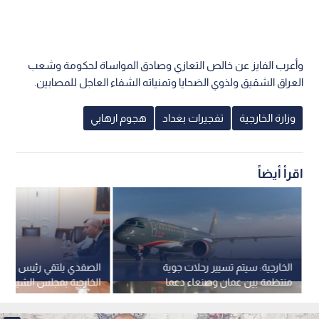
وأعرب الفايز عن خالص التعازي وصادق المواساة لحكومة وشعب
العراق الشقيق ولذوي الضحايا وتمنياته الشفاء العاجل للمصابين.
وزارة الخارجية
تفجيرات بغداد
هجوم ارهابي
اقرأ أيضاً
الخارجية: سيتم تسيير رحلات جوية
الصفدي يلتقي رئيس لجنة
منتظمة بين عمان وصنعاء دعما
الخارجية بمجلس الشيوخ ال
لمسار السلام
والسيناتور شاهين