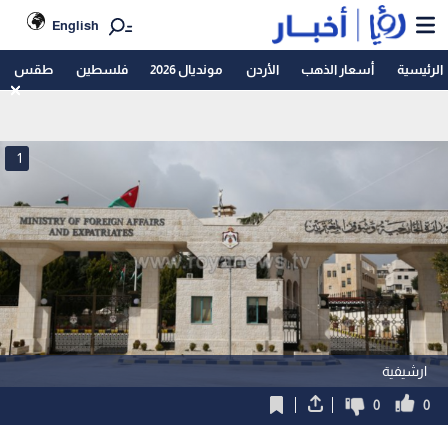
English
الرئيسية
أسعار الذهب
الأردن
مونديال 2026
فلسطين
طقس
1
ارشيفية
0
0