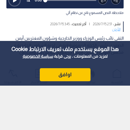
1
x
0:00
ملاحظة: النص المسموع ناتج عن نظام آلي
نشر :
2:51 2026/7/15
|
آخر تحديث :
3:45 2026/7/15
الأردن
التقى نائب رئيس الوزراء ووزير الخارجية وشؤون المغتربين أيمن
الصفدي، رئيس الكتلة الديموقراطية في لجنة الشؤون الخارجية في
هذا الموقع يستخدم ملف تعريف الارتباط Cookie
مجلس النواب الأمريكي النائب جريجوري ميكس في واشنطن.
لمزيد من المعلومات ، يرجى قراءة
سياسة الخصوصية
اوافق
الرئيسية
عواجل
المباشر
أحدث الأخبار
الأكثر شيوعًا