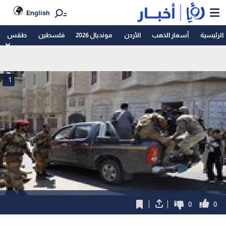
English
الرئيسية
أسعار الذهب
الأردن
مونديال 2026
فلسطين
طقس
1
0
0