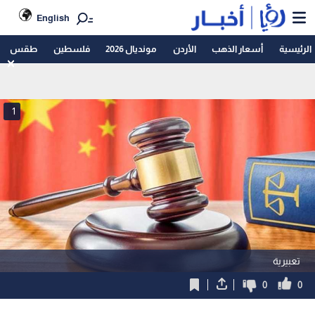
English
الرئيسية
أسعار الذهب
الأردن
مونديال 2026
فلسطين
طقس
1
تعبيرية
0
0