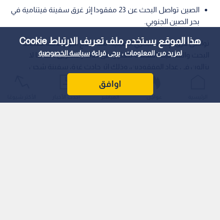
الصين تواصل البحث عن 23 مفقودا إثر غرق سفينة فيتنامية في
بحر الصين الجنوبي.
هذا الموقع يستخدم ملف تعريف الارتباط Cookie
تواصل فرق الإنقاذ البحري الصينية، منذ صباح اليوم الأحد، عمليات
لمزيد من المعلومات ، يرجى قراءة
سياسة الخصوصية
البحث والتمشيط المكثفة للعثور على ثلاثة وعشرين شخصا لا
يزالون في عداد المفقودين، وذلك إثر حادث غرق سفينة شحن
فيتنامية كانت تحمل على متنها اثنين وستين فردا من أعضاء الطاقم
اوافق
في مياه بحر الصين الجنوبي.
الرئيسية
عواجل
المباشر
أحدث الأخبار
الأكثر شيوعًا