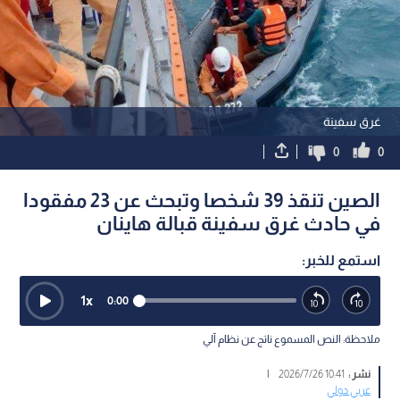
غرق سفينة
0
0
الصين تنقذ 39 شخصا وتبحث عن 23 مفقودا
في حادث غرق سفينة قبالة هاينان
استمع للخبر:
1
x
0:00
ملاحظة: النص المسموع ناتج عن نظام آلي
نشر :
10:41 2026/7/26
|
عربي دولي