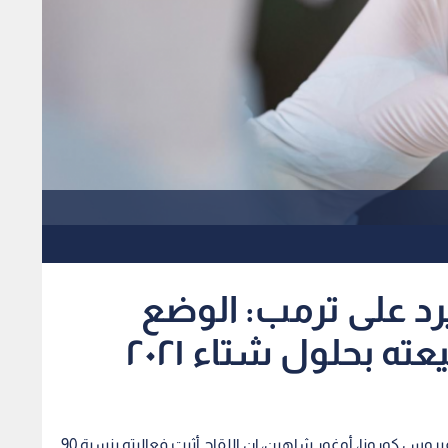
د على ترمب: الوضع
 بحلول شتاء ٢٠٢١
قال أحد العلماء الذين يقفون وراء تطوير اللقاح ضد فيروس كورونا، أوغور شاهين، إن اللقاح أثبت فعاليته بنسبة 90