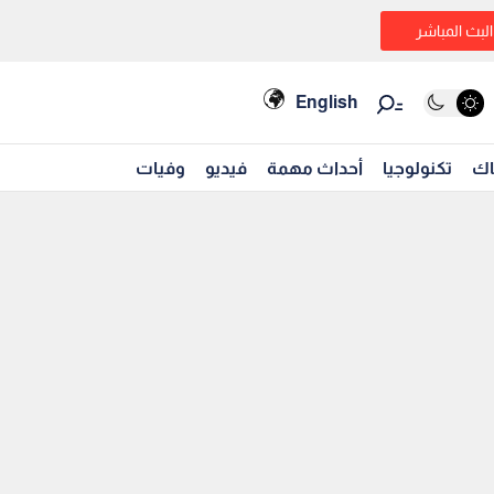
البث المباشر
English
اك
تكنولوجيا
أحداث مهمة
فيديو
وفيات