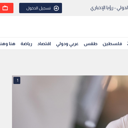
ولي - رؤيا الإخباري
تسجيل الدخول
فلسطين
طقس
عربي ودولي
اقتصاد
رياضة
هنا وهن
1