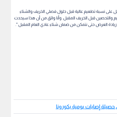
ى حصيلة إصابات يومية بكورونا
وير اللقاح الأربعاء أنهما أكملتا صفقة مع المفوضية
روبا، نتطلع إلى تزويد ملايين الأشخاص باللقاح بعد
ه دونالد ترمب حول اللقاح الجديد قال شاهين "إن بيونتيك لم
تتلق أي مساعدة من برنامج "الالتفاف السريع Warp Speed" ​​التابع للحكومة الأمريكية، كما يدعي ترمب، مضيفا "لقد
وتوفير اللقاح في كل مكان على الكوكب، لذلك، لم نحصل على