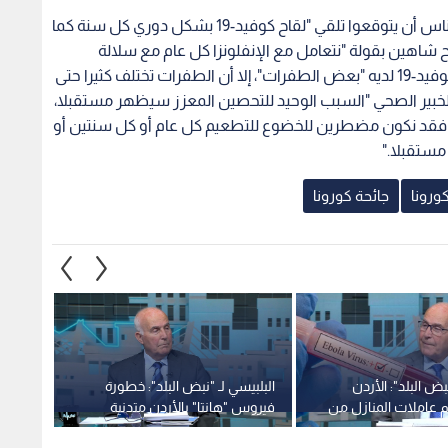
نبض البلد": الأردن
البلبيسي لـ "نبض البلد": خطورة
قطاع ا
م عاملات المنازل من
فيروس "هانتا" بالأردن متدنية
. وحجر الأردنيين
جدا.. وبدء توفير الكواشف المخبرية
جراء ا
"إيبولا" 21 يوما
خلال 10 أيام -فيديو
1