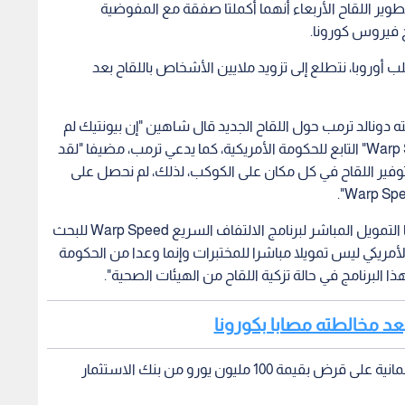
من جهتة آخرى، لم تقبل شركة فايزر الأمريكية بدورها التمويل المباشر لبرنامج الالتفاف السريع Warp Speed ​​للبحث
للقاح. وبرنامج "الالتفاف السريع Warp Speed" الأمريكي ليس تمويلا مباشرا للمختبرات وإنما وعدا من الحكومة
عد مخالطته مصابا بكورونا
وفي يونيو- حزيران الماضي، حصلت شركة بيونتيك الألمانية على قرض بقيمة 100 مليون يورو من بنك الاستثمار
وردا على سؤال "بي بي سي" عما إذا كان ينبغي على الناس أن يتوقعوا تلقي "لقاح كوفيد-19 بشكل دوري كل سنة كما
ح شاهين بقولة "نتعامل مع الإنفلونزا كل عام مع سلالة
مختلفة أو سلالات مختلفة. ولكن على الرغم من أن كوفيد-19 لديه "بعض الطفرات"، إلا أن الطفرات تختلف كثيرا حتى
 الخبير الصحي "السبب الوحيد للتحصين المعزز سيظهر مستقبلا،
لقيح فقد نكون مضطرين للخضوع للتطعيم كل عام أو كل سنتين أو
مستقبلا."
ورونا
جائحة كورونا