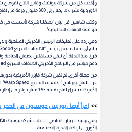
عن ا
الأمريكية بشراء لقاح بقيمة 1.95 مليار دولار في إطار هذا البرنامج في حالة تزكية اللقاح من الهيئات الصحية".
اقرأ أيضا : بوريس جونسون في الحجر ب
الأوروبي لزيادة القدرة التصنيعية.
هو معمول به بالنسبة للقاح إنفلونزا الموسمية، أوض
الآن ولا أتوقع أن يكون للفيروس تحولا جذريا. وتابع
فإذا أدركنا أنه لا توجد حماية بعد عام واحد من الت
حتى كل خمس سنوات، بحسب النتائج التي سنراقبها 
فيروس كورونا
العالم في مواجهة كورونا
لقاح ك