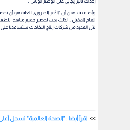
اقرأ أيضا : "الصحة العالمية" تسجل أعل
وأكدت كل من شركة بيونتيك وفايزر اللتان تقومان بتط
الأوروبية لشراء ما يصل إلى 300 مليون جرعة من لقاح فيروس كورونا.
وكتب شاهين في بيان "بصفتنا شركة تأسست في قلب أو
موافقة الجهات التنظيمية".
وفي رده على تعليقات الرئيس الأمريكي المنتهية ولايت
قررنا منذ البداية أن نبقى مستقلين لضمان الحيادية 
دعم مباشر من البرنامج الأمريكي الالتفاف السريع Warp Speed".