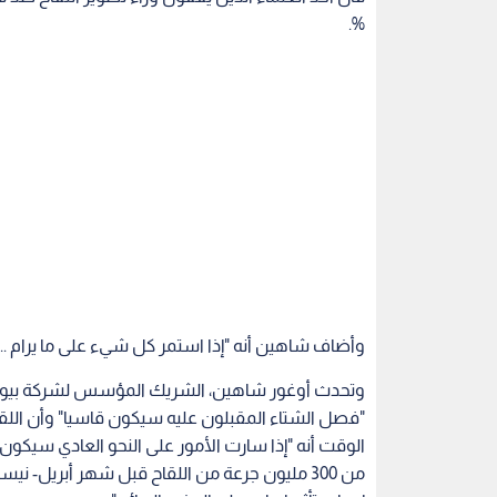
%.
وأضاف شاهين أنه "إذا استمر كل شيء على ما يرام ... 
وتحدث أوغور شاهين، الشريك المؤسس لشركة بيونتيك ال
"فصل الشتاء المقبلون عليه سيكون قاسيا" وأن اللقاح
الوقت أنه "إذا سارت الأمور على النحو العادي سيكون
من 300 مليون جرعة من اللقاح قبل شهر أبريل- ن
إحداث تأثير إيجابي على الوضع الوبائي".
وأضاف شاهين أن "الأمر الضروري للغاية هو أن نحص
العام المقبل ... لذلك يجب تحضير جميع مناهج التطع
لأن العديد من شركات إنتاج اللقاحات ستساعدنا على 