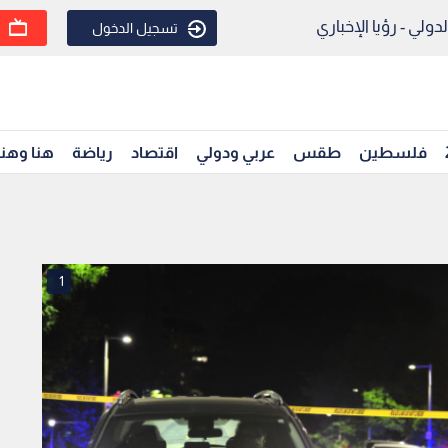
ولي - رؤيا الإخباري
تسجيل الدخول
فلسطين
طقس
عربي ودولي
اقتصاد
رياضة
هنا وهن
1