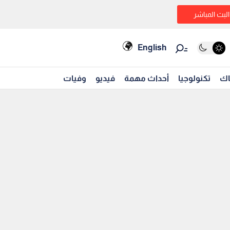
البث المباشر
English
اك
تكنولوجيا
أحداث مهمة
فيديو
وفيات