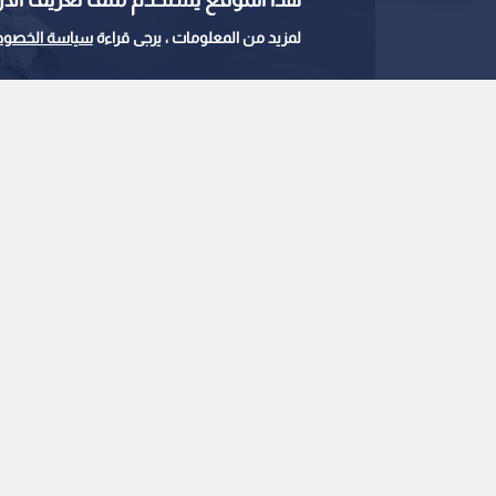
لمزيد من المعلومات ، يرجى قراءة
سياسة الخصوص
صورة جوية لميناء أوشوايا في تييرا ديل فويغو، الأرجنتين، في 3
0
0
كندا تعلن الاشتباه بإص
السفينة "هونديوس" بف
استمع للخبر:
ملاحظة: النص المسموع ناتج عن نظام آلي