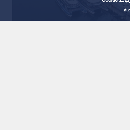
ية
1 مايو 2026
ابة راكبة على متن
يروس هانتا النادر
1
x
0:00