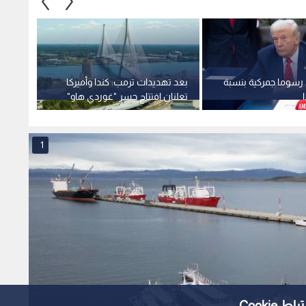
سوما جمركية بنسبة
بعد تهديدات ترمب: كندا وأميركا
الشرطة
تعلنان افتتاح جسر "غوردي هاو"
شرطي 
الدولي أواخر تموز
إطلاق 
1
Cooki