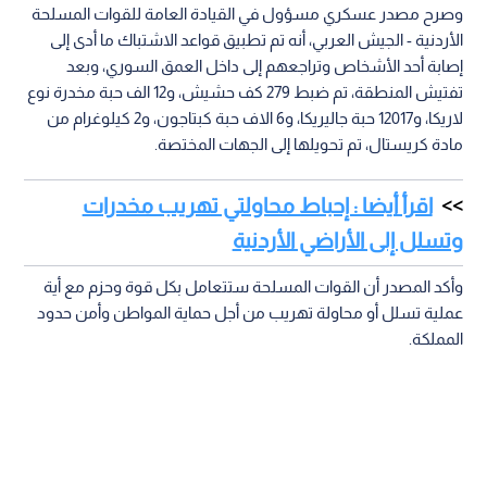
وصرح مصدر عسكري مسؤول في القيادة العامة للقوات المسلحة
الأردنية - الجيش العربي، أنه تم تطبيق قواعد الاشتباك ما أدى إلى
إصابة أحد الأشخاص وتراجعهم إلى داخل العمق السوري، وبعد
تفتيش المنطقة، تم ضبط 279 كف حشيش، و12 الف حبة مخدرة نوع
لاريكا، و12017 حبة جاليريكا، و6 الاف حبة كبتاجون، و2 كيلوغرام من
مادة كريستال، تم تحويلها إلى الجهات المختصة.
اقرأ أيضا : إحباط محاولتي تهريب مخدرات
وتسلل إلى الأراضي الأردنية
وأكد المصدر أن القوات المسلحة ستتعامل بكل قوة وحزم مع أية
عملية تسلل أو محاولة تهريب من أجل حماية المواطن وأمن حدود
المملكة.