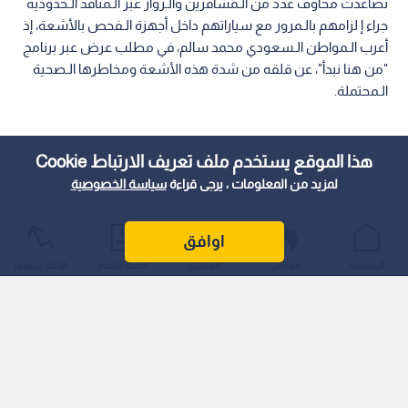
تصاعدت مخاوف عدد من الـمسافرين والـزوار عبر الـمنافذ الـحدودية
جراء إ لزامهم بالـمرور مع سياراتهم داخل أجهزة الـفحص بالأشعة، إذ
أعرب الـمواطن الـسعودي محمد سالم، في مطلب عرض عبر برنامج
"من هنا نبدأ"، عن قلقه من شدة هذه الأشعة ومخاطرها الـصحية
الـمحتملة.
هذا الموقع يستخدم ملف تعريف الارتباط Cookie
لمزيد من المعلومات ، يرجى قراءة
سياسة الخصوصية
اوافق
الرئيسية
عواجل
المباشر
أحدث الأخبار
الأكثر شيوعًا