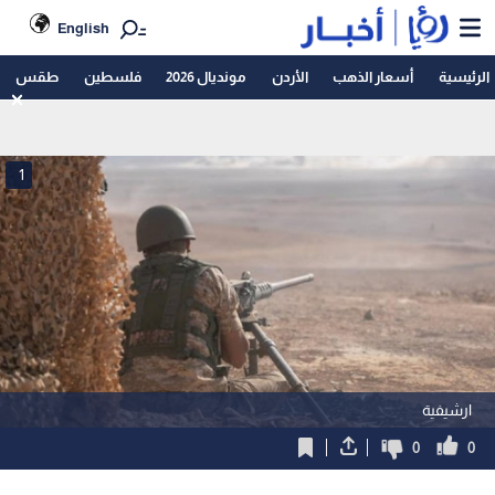
English
الرئيسية
أسعار الذهب
الأردن
مونديال 2026
فلسطين
طقس
1
ارشيفية
0
0