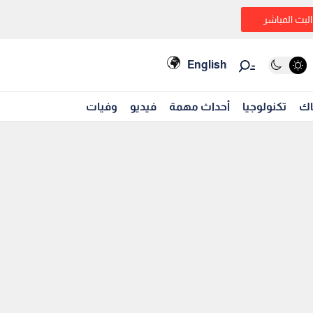
البث المباشر
English
اك
تكنولوجيا
أحداث مهمة
فيديو
وفيات