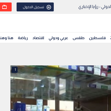
ولي - رؤيا الإخباري
تسجيل الدخول
فلسطين
طقس
عربي ودولي
اقتصاد
رياضة
هنا وهن
1