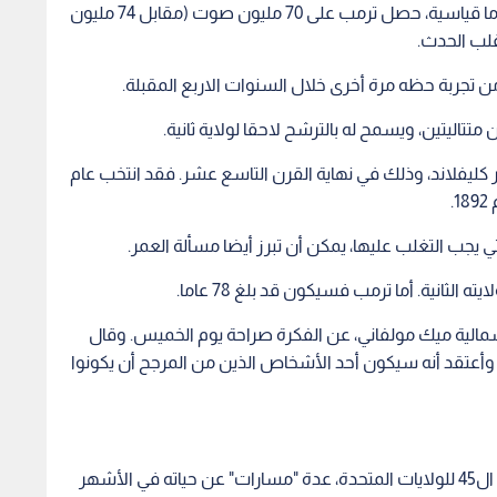
ففي انتخابات شهدت مشاركة واسعة وحطمت أرقاما قياسية، حصل ترمب على 70 مليون صوت (مقابل 74 مليون
 قلب الحدث.
ن تجربة حظه مرة أخرى خلال السنوات الاربع المقبلة.
متتاليتين، ويسمح له بالترشح لاحقا لولاية ثانية.
كليفلاند، وذلك في نهاية القرن التاسع عشر. فقد انتخب عام
ي يجب التغلب عليها، يمكن أن تبرز أيضا مسألة العمر.
لشمالية ميك مولفاني، عن الفكرة صراحة يوم الخميس. وقال
أعتقد أنه سيكون أحد الأشخاص الذين من المرجح أن يكونوا
بلهجته الاستفزازية والساخرة التي يحبها، ذكر الرئيس ال45 للولايات المتحدة، عدة "مسارات" عن حياته في الأشهر