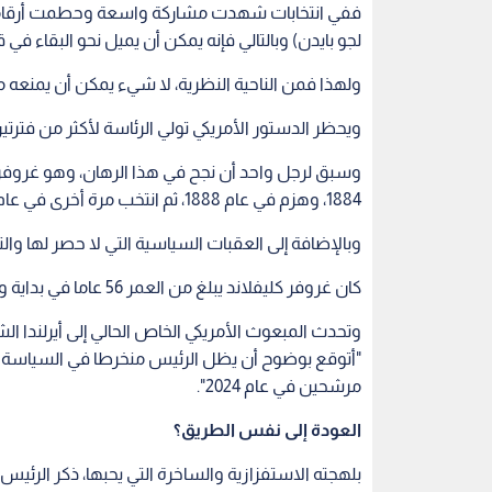
لجو بايدن) وبالتالي فإنه يمكن أن يميل نحو البقاء في
ولهذا فمن الناحية النظرية، لا شيء يمكن أن يمنعه م
ويحظر الدستور الأمريكي تولي الرئاسة لأكثر من فترتين 
وسبق لرجل واحد أن نجح في هذا الرهان، وهو غروفر 
1884، وهزم في عام 1888، ثم انتخب مرة أخرى في عام 1892.
وبالإضافة إلى العقبات السياسية التي لا حصر لها والت
كان غروفر كليفلاند يبلغ من العمر 56 عاما في بداية ولايته الثانية. أما ترمب فسيكون قد بلغ 78 عاما.
وتحدث المبعوث الأمريكي الخاص الحالي إلى أيرلندا ا
"أتوقع بوضوح أن يظل الرئيس منخرطا في السياسة و
مرشحين في عام 2024".
العودة إلى نفس الطريق؟