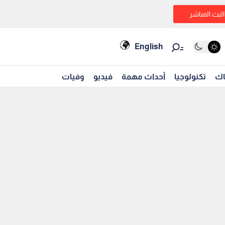
البث المباشر
English
اك
تكنولوجيا
أحداث مهمة
فيديو
وفيات