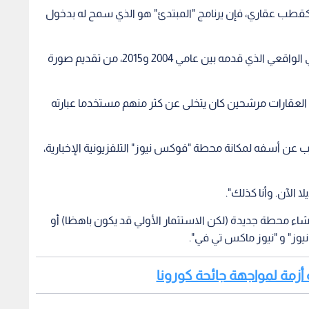
 كقطب عقاري، فإن يرنامج "المبتدئ" هو الذي سمح له بدخول
وتمكن ترمب المنتج المشارك لهذا البرنامج التلفزيوني الواقعي الذي قدمه بين عامي 2004 و2015، من تقديم صورة
لعقارات مرشحين كان يتخلى عن كثر منهم مستخدما عبارته
 عن أسفه لمكانة محطة "فوكس نيوز" التلفزيونية الإخبارية،
 الآن. وأنا كذلك".
ء، إما من خلال إنشاء محطة جديدة (لكن الاستثمار الأولي قد يكون باهظا) أو
نيوز" و "نيوز ماكس تي في".
 أزمة لمواجهة جائحة كورونا