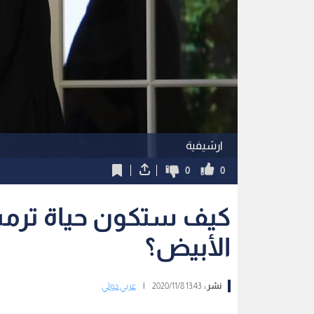
ارشيفية
0
0
كيف ستكون حياة ترمب 
الأبيض؟
نشر :
13:43 2020/11/8
|
عربي دولي