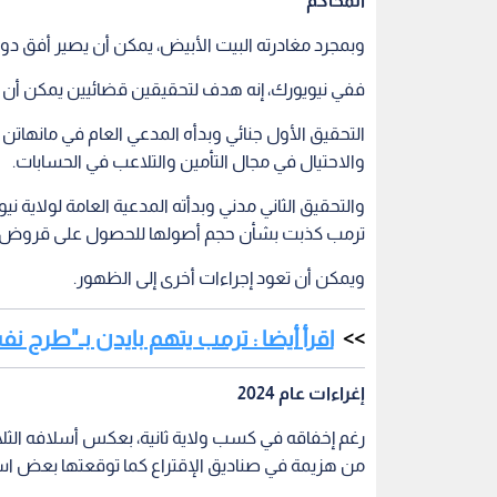
المحاكم
وبمجرد مغادرته البيت الأبيض، يمكن أن يصير أفق دون
ففي نيويورك، إنه هدف لتحقيقين قضائيين يمكن أن ي
التحقيق الأول جنائي وبدأه المدعي العام في مانها
والاحتيال في مجال التأمين والتلاعب في الحسابات.
والتحقيق الثاني مدني وبدأته المدعية العامة لولاية ن
ترمب كذبت بشأن حجم أصولها للحصول على قروض وم
ويمكن أن تعود إجراءات أخرى إلى الظهور.
اقرأ أيضا : ترمب يتهم بايدن بـ"طرح نف
إغراءات عام 2024
رغم إخفاقه في كسب ولاية ثانية، بعكس أسلافه الثلاثة
من هزيمة في صناديق الإقتراع كما توقعتها بعض اس