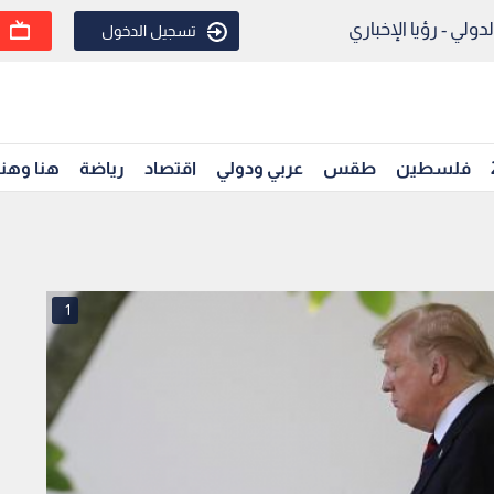
ولي - رؤيا الإخباري
تسجيل الدخول
فلسطين
طقس
عربي ودولي
اقتصاد
رياضة
هنا وهن
1