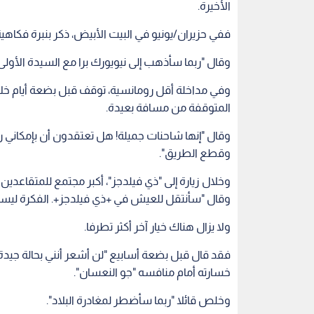
الأخيرة.
ففي حزيران/يونيو في البيت الأبيض، ذكر بنبرة فكاهية إ
وقال "ربما سأذهب إلى نيويورك برا مع السيدة الأولى.
وفي مداخلة أقل رومانسية، توقف قبل بضعة أيام خلال ت
المتوقفة من مسافة بعيدة.
وقال "إنها شاحنات جميلة! هل تعتقدون أن بإمكاني ر
وقطع الطريق".
وخلال زيارة إلى "ذي فيلدجز"، أكبر مجتمع للمتقاعدي
وقال "سأنتقل للعيش في +ذي فيلدجز+. الفكرة ليست س
ولا يزال هناك خيار آخر أكثر تطرفا.
فقد قال قبل بضعة أسابيع "لن أشعر أنني بحالة جيدة"
خسارته أمام منافسه "جو النعسان".
وخلص قائلا "ربما سأضطر لمغادرة البلاد".