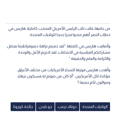
من جانبها، قالت نائب الرئيس الأمريكي المنتخب كامليلا هاريس في
خطاب النصر أنهم منحوا فجرا جديدا للولايات المتحدة.
وأضافت هاريس في كلمتها: "لقد حميتم نزاهة ديموقراطيتنا بفضل
مشاركتكم القياسية في الانتخابات، لقد اخترتم الأمل والوحدة
والكرامة والعلم والحقيقة."
وأهدت هاريس فوزها للنساء الأمريكيات من مختلف الأعراق،
مؤكدة لكل الأمريكيين: "أيا كان من صوتم له فسنكون نزهاء
وموالون لكم جميعا.؟
الولايات المتحدة
دونالد ترمب
جو بايدن
جائحة كورونا