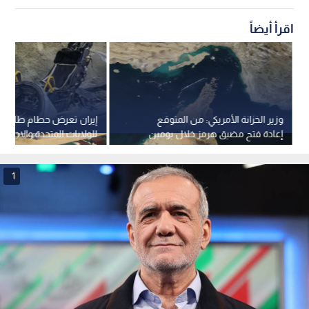
اقرأ أيضاً
وزير الخزانة الأمريكي: من المتوقع
إيران تعرض حطام طائرات 
إعادة فتح مضيق هرمز خلال يومين
للولايات المتحدة والاحتل
بسبب عجز إيران
خلال الحرب
1