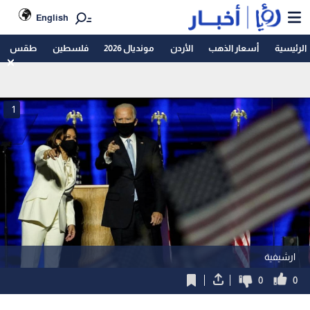
English
الرئيسية
أسعار الذهب
الأردن
مونديال 2026
فلسطين
طقس
1
ارشيفية
0
0