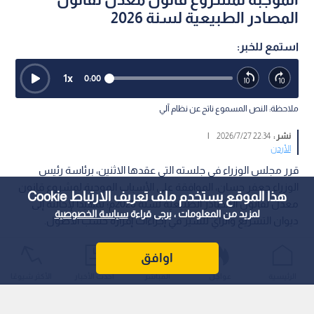
المصادر الطبيعية لسنة 2026
استمع للخبر:
1
x
0:00
ملاحظة: النص المسموع ناتج عن نظام آلي
نشر :
22:34 2026/7/27
|
الأردن
قرر مجلس الوزراء في جلسته التي عقدها الاثنين، برئاسة رئيس
الوزراء جعفر حسان، الموافقة على الأسباب الموجبة لمشروع قانون
هذا الموقع يستخدم ملف تعريف الارتباط Cookie
معدل لقانون المصادر الطبيعية لسنة 2026م؛ تمهيدا لإحالته إلى
لمزيد من المعلومات ، يرجى قراءة
سياسة الخصوصية
ديوان التشريع والرأي للسير في إجراءات إقراره حسب الأصول.
اوافق
الرئيسية
عواجل
المباشر
أحدث الأخبار
الأكثر شيوعًا