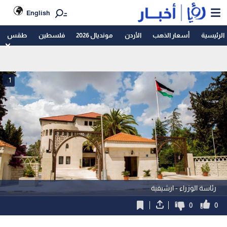
English
الرئيسية
أسعار الذهب
الأردن
مونديال 2026
فلسطين
طقس
1
رئاسة الوزراء - ارشيفية
0
0