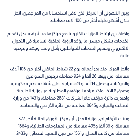
وبين التلهوني أن المركز الذي لاقى استحسانا من المراجعين، انجز
خلال أشهر قليلة أكثر من 106 آلاف معاملة.
واضاف إن ارتباط الوزارات الكترونيا مع مراكزها مباشرة، سهل تقديم
الخدمات بشكل ميسر، ما يؤكد الرؤية الملكية السامية في التحول
الالكتروني وتقديم الخدمات للمواطنين بأقل وقت وجهد وبنوعية
عالية.
وأنجز المركز منذ بدء أعماله يوم 22 شباط الماضي أكثر من 106 آلاف
معاملة، من بينها 26 ألفا و 924 معاملة ترخيص السواقين
والمركبات، وحصل 14 ألفا و 524 مراجعا على شهادة عدم محكومية،
وصدق 8 الاف و731 مراجعا اوراقهم المطلوبة من وزارة الخارجية،
واصدرت دائرة مراقب عام الشركات 2881 معاملة، و1431 من وزارة
الصناعة والتجارة، و8645 معاملة من دائرة الأراضي والمساحة.
وبينت الأرقام لدى وزارة العدل، أن مركز الأوراق المالية أنجز 377
معاملة، و 36 ألفا و495 معاملة من المعلومات الجنائية، و1664
معاملة من كاتب العدل، و1561 من قبل التنفيذ القضائي، و2433